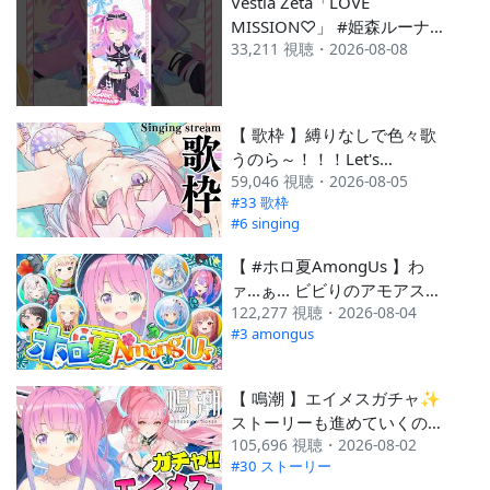
Vestia Zeta「LOVE
MISSION♡」 #姫森ルーナ
33,211 視聴・2026-08-08
#vestiazeta #hololive
#shorts #dance
【 歌枠 】縛りなしで色々歌
うのら～！！！Let's
59,046 視聴・2026-08-05
Singing🎶【姫森ルーナ/ホロ
#33 歌枠
ライブ】
#6 singing
【 #ホロ夏AmongUs 】わ
ァ...ぁ... ビビりのアモアスが
122,277 視聴・2026-08-04
始まる…のらっ…(；o；🍬)
#3 amongus
【姫森ルーナ/ホロライブ】
【 鳴潮 】エイメスガチャ✨
ストーリーも進めていくの
105,696 視聴・2026-08-02
ら！！！第4章第2幕 Ver.3.5
#30 ストーリー
＃25【姫森ルーナ/ホロライ