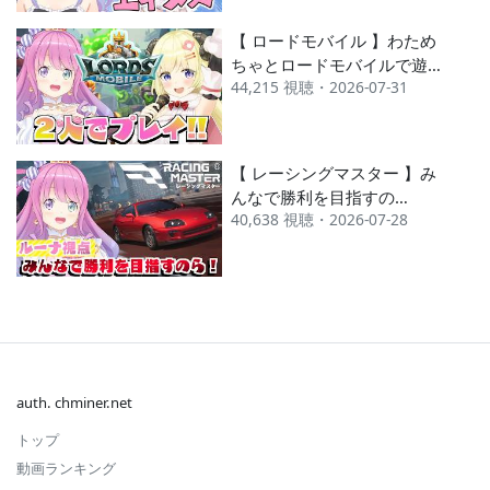
ブ】
【 ロードモバイル 】わため
ちゃとロードモバイルで遊ん
44,215 視聴・2026-07-31
でみるのら！！！【姫森ルー
ナ/ホロライブ】
【 レーシングマスター 】み
んなで勝利を目指すの
40,638 視聴・2026-07-28
ら！！！【姫森ルーナ/ホロ
ライブ】
auth. chminer.net
トップ
動画ランキング