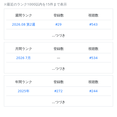
※最近のランク1000以内を15件まで表示
週間ランク
登録数
視聴数
2026.08 第2週
#29
#543
2026.08 第1週
---
#708
...つづき
2026.07 第4週
---
#403
月間ランク
登録数
視聴数
2026.07 第3週
---
#690
2026 7月
---
#534
2026.07 第2週
---
#453
2026 6月
---
#413
...つづき
2026.07 第1週
---
#693
2026 5月
---
#306
2026.06 第4週
---
#566
年間ランク
登録数
視聴数
2026 4月
#176
#367
2026.06 第3週
---
#577
2025年
#272
#244
2026 3月
---
#348
2026.06 第2週
---
#341
2024年
#302
#251
...つづき
2026 2月
---
#428
2026.06 第1週
---
#255
2023年
#289
#237
2026 1月
---
#319
2026.05 第5週
---
#212