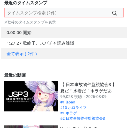
2022年
#209
#214
最近のタイムスタンプ
2025 12月
#172
#253
2026.05 第4週
---
#284
2021年
#59
#137
2025 11月
---
#330
2026.05 第3週
---
#300
---
※歌枠のタイムスタンプを表示
2025 10月
#179
#284
2026.05 第2週
---
#486
0:00:00 開始
2025 9月
---
#307
2026.05 第1週
---
#363
1:27:27 歌終了、スパチャ読み雑談
2025 8月
#165
#331
---
全て表示 ( 2件 )
2025 7月
---
#340
2025 6月
#156
#276
最近の動画
2025 5月
#237
#252
【 日本事故物件監視協会3 】
---
夏だ！水着だ！ホラゲだああ
99,028 視聴・2026-08-09
ああああああ？！？！Japan
#1 japan
Stigmatized Property (JSP3)
#10 ホロライブ
【姫森ルーナ/ホロライブ】
#1 ホラゲ
#2 日本事故物件監視協会3