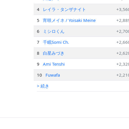
4
レイラ・タンザナイト
+3,56
5
宵咲メイネ / Yoisaki Meine
+2,88
6
ミシロくん
+2,70
7
千眠Somi Ch.
+2,66
8
白星みづき
+2,62
9
Ami Tenshi
+2,32
10
Fuwafa
+2,21
> 続き