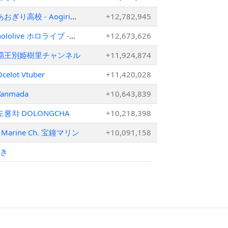
illionProduction -
あおぎり高校 - Aogiri
+12,782,945
tuber High School
hololive ホロライブ -
+12,673,626
VTuber Group
覇王別姫樹里チャンネル
+11,924,874
celot Vtuber
+11,420,028
Yanmada
+10,643,839
도롱챠 DOLONGCHA
+10,218,398
Marine Ch. 宝鐘マリン
+10,091,158
続き