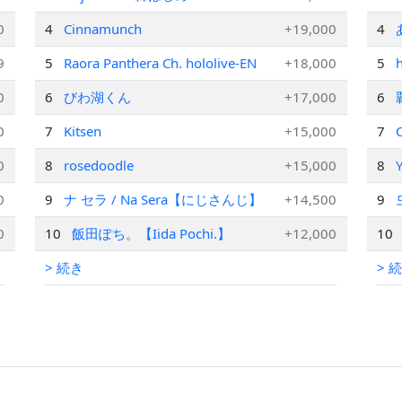
M
0
4
Cinnamunch
+19,000
4
V
9
5
Raora Panthera Ch. hololive-EN
+18,000
5
0
6
びわ湖くん
+17,000
6
0
7
Kitsen
+15,000
7
O
0
8
rosedoodle
+15,000
8
0
9
ナ セラ / Na Sera【にじさんじ】
+14,500
9
0
10
飯田ぽち。【Iida Pochi.】
+12,000
10
> 続き
> 