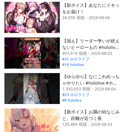
【新ボイス】あなたにドキッ
をお届け！
34,939 視聴・2026-08-06
【揃え】リーダー争いが絶え
ないヒーローもの #hololive
497,618 視聴・2026-08-05
#ホロライブ #ホロぐら #戦
#31 ホロライブ
隊
#16 hololive
【ゆらゆら】なにこれめっち
ゃやりたい #hololive #ホロ
1,350,653 視聴・2026-08-04
ライブ #ねぽらぼ
#23 ホロライブ
#hololiveid #holojustice
#8 hololive
【新ボイス】お隣の幼なじみ
と、距離が近づく夜
120,484 視聴・2026-08-03