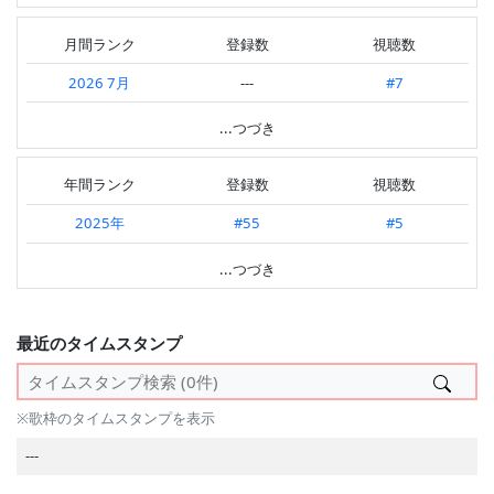
2026.07 第4週
---
#11
月間ランク
登録数
視聴数
2026.07 第3週
---
#6
2026 7月
---
#7
2026.07 第2週
---
#11
2026 6月
#178
#6
...つづき
2026.07 第1週
#28
#2
2026 5月
#142
#5
2026.06 第4週
---
#9
年間ランク
登録数
視聴数
2026 4月
---
#9
2026.06 第3週
---
#8
2025年
#55
#5
2026 3月
#152
#3
2026.06 第2週
---
#5
2024年
#31
#2
...つづき
2026 2月
---
#11
2026.06 第1週
---
#6
2023年
#25
#12
2026 1月
---
#12
2026.05 第5週
---
#4
2022年
#50
#7
最近のタイムスタンプ
2025 12月
#52
#6
2026.05 第4週
#7
#3
2021年
#10
#1
2025 11月
---
#11
2026.05 第3週
---
#8
---
※歌枠のタイムスタンプを表示
2025 10月
#176
#14
2026.05 第2週
---
#6
---
2025 9月
#179
#7
2026.05 第1週
---
#5