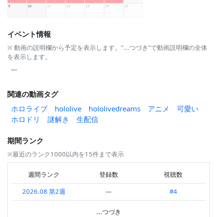
イベント情報
※ 動画の説明欄から予定を表示します。"...つづき"で動画説明欄の全体
を表示します。
---
関連の動画タグ
ホロライブ
hololive
hololivedreams
アニメ
可愛い
ホロドリ
謎解き
生配信
期間ランク
※最近のランク1000以内を15件まで表示
週間ランク
登録数
視聴数
2026.08 第2週
---
#4
2026.08 第1週
#24
#8
...つづき