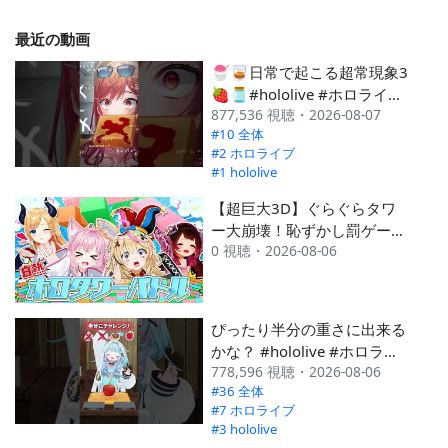
2025 8月
#161
#7
---
最近の動画
2025 7月
#61
#6
🍧🥃日常で起こる超常現象3
2025 6月
#213
#10
🍓🫙#hololive #ホロライブ
877,536 視聴・2026-08-07
#手作りジャム
2025 5月
#69
#3
#10 全体
---
#2 ホロライブ
#1 hololive
【超巨大3D】ぐらぐらタワ
ー大崩壊！恥ずかし罰ゲーム
0 視聴・2026-08-06
あり！【#ホロタワーバト
ル】
ぴったり半分の重さに出来る
かな？ #hololive #ホロライ
778,596 視聴・2026-08-06
ブ #チャレンジ
#36 全体
#7 ホロライブ
#3 hololive