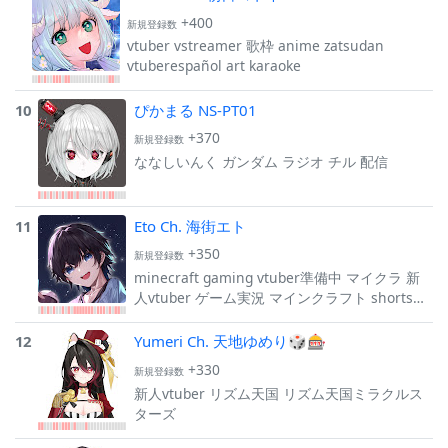
+400
新規登録数
vtuber vstreamer 歌枠 anime zatsudan
vtuberespañol art karaoke
10
ぴかまる NS-PT01
+370
新規登録数
ななしいんく ガンダム ラジオ チル 配信
11
Eto Ch. 海街エト
+350
新規登録数
minecraft gaming vtuber準備中 マイクラ 新
人vtuber ゲーム実況 マインクラフト shorts
short あるある
12
Yumeri Ch. 天地ゆめり🎲🎰
+330
新規登録数
新人vtuber リズム天国 リズム天国ミラクルス
ターズ