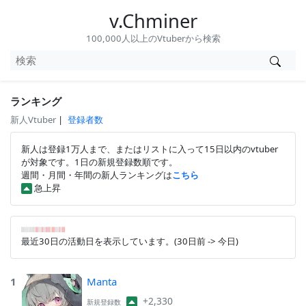
v.Chminer
100,000人以上のVtuberから検索
ランキング
新人Vtuber
|
登録者数
新人は登録1万人まで、またはリストに入って15日以内のvtuber
が対象です。1日の新規登録数順です。
週間・月間・年間の新人ランキングは
こちら
急上昇
最近30日の活動日を表示しています。(30日前 -> 今日)
1
Manta
+2,330
新規登録数