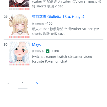
vtuber 初配信 新人vtuber 台V cover music 歌
雜 shorts 歌回 video
29
茱莉葉塔 Giulietta【Stu. Huayu】
+160
新規登録数
新人vtuber 擴散希望 台灣Vtuber vtuber 台V
shorts 歌雜 遊戲 cover
30
Mayu
+160
新規登録数
twitchstreamer twitch streamer video
fortnite Pokémon chat
<
1
>