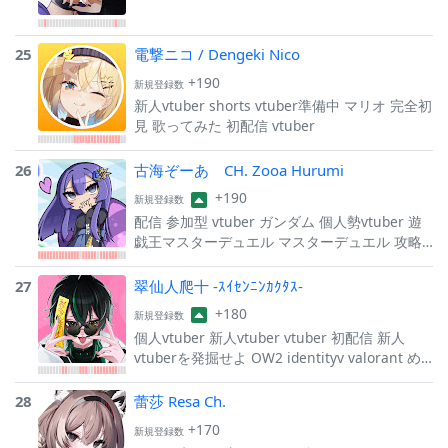
25
電撃ニコ / Dengeki Nico
+190
新規登録数
新人vtuber shorts vtuber準備中 マリオ 完全初
見 歌ってみた 初配信 vtuber
26
古海ぞーあ CH. Zooa Hurumi
+190
新規登録数
配信 参加型 vtuber ガンダム 個人勢vtuber 遊
戯王マスターデュエル マスターデュエル 攻略
shorts 艦隊これくしょん
27
翠仙人爬十 -ｽｲｾﾝﾆﾝｶｸﾀｽ-
+180
新規登録数
個人vtuber 新人vtuber vtuber 初配信 新人
vtuberを発掘せよ OW2 identityv valorant め
っちゃカメレオン 参加型
28
蕾莎 Resa Ch.
+170
新規登録数