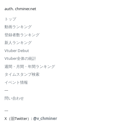
auth. chminer.net
トップ
動画ランキング
登録者数ランキング
新人ランキング
Vtuber Debut
Vtuber全体の統計
週間・月間・年間ランキング
タイムスタンプ検索
イベント情報
---
問い合わせ
---
X（旧Twitter）:
@v_chminer