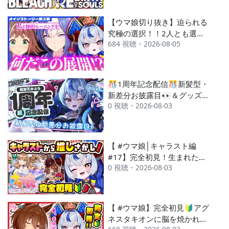
の新人VTuberがプレイ！！！
【#超御天かぷら/じだらくか
【ウマ娘切り抜き】迫られる
んぱに～！】
究極の選択！！2人とも選ぶ
684 視聴・2026-08-05
のは、ダメです
か・・・？？？【ウマ娘プリ
ティダービー】
🎊1周年記念配信🎊新髪型・
新差分お披露目👀＆グッズ告
0 視聴・2026-08-03
知📢＆みんなへの感謝💙と
盛り沢山！！！【#超御天か
ぷら/じだらくかんぱに
～！】
【 #ウマ娘│キャラスト編
#17】完全初見！生まれたて
0 視聴・2026-08-03
新人トレーナーの推し探し！
ウマ娘ストーリー鑑賞しまく
る！！【 ウマ娘プリティーダ
ービー 】 #超御天かぷら/じ
【 #ウマ娘】完全初見🔰アグ
だらくかんぱに～！
ネスタキオンに脳を焼かれつ