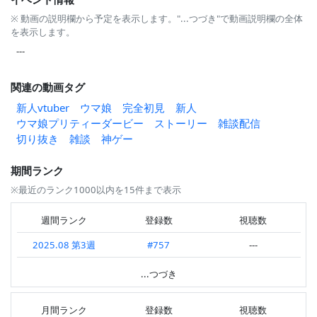
※ 動画の説明欄から予定を表示します。"...つづき"で動画説明欄の全体
を表示します。
---
関連の動画タグ
新人vtuber
ウマ娘
完全初見
新人
ウマ娘プリティーダービー
ストーリー
雑談配信
切り抜き
雑談
神ゲー
期間ランク
※最近のランク1000以内を15件まで表示
週間ランク
登録数
視聴数
2025.08 第3週
#757
---
2025.08 第2週
#140
---
...つづき
2025.08 第1週
#113
---
月間ランク
登録数
視聴数