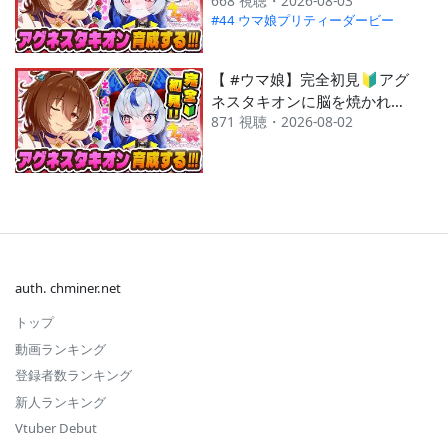
668 視聴・2026-08-03
つある新人トレーナー、己の
#44 ウマ娘プリティーダービー
欲望に勝てず初育成に挑む🏇
✨【 ウマ娘プリティーダー
ビー 】 #超御天かぷら #新人
【 #ウマ娘】完全初見🔰アグ
vtuber
ネスタキオンに脳を焼かれつ
871 視聴・2026-08-02
つある新人トレーナー、己の
欲望に勝てず初育成に挑む🏇
✨【 ウマ娘プリティーダー
ビー 】 #超御天かぷら #新人
vtuber
auth. chminer.net
トップ
動画ランキング
登録者数ランキング
新人ランキング
Vtuber Debut