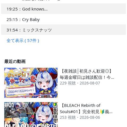
19:25：God knows...
25:15：Cry Baby
31:54：ミックスナッツ
全て表示 ( 57件 )
最近の動画
【夜雑談│初見さん歓迎◎】
毎週金曜日は雑談配信！今日
229 視聴・2026-08-07
もちゃごとお喋りしにきてく
れるよねっっ？？【#超御天
かぷら/じだらくかんぱに
～！】#新人VTuber
【BLEACH Rebirth of
Souls#01】完全初見🔰義務
253 視聴・2026-08-06
教育とも名高い！？BLEACH
のストーリーを知識全くナシ