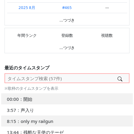
2025.07 第4週
#302
---
2025 8月
#465
---
2025.07 第3週
#259
---
2025 7月
#380
---
...つづき
2025.07 第2週
#604
---
---
---
年間ランク
登録数
視聴数
---
...つづき
最近のタイムスタンプ
※歌枠のタイムスタンプを表示
00:00：開始
3:57：声入り
8:15：only my railgun
13:44：残酷な天使のテーゼ