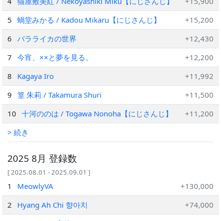
4
猫屋敷美紅 / Nekoyashiki Miku【にじさんじ】
+15,900
5
蝸堂みかる / Kadou Mikaru【にじさんじ】
+15,200
6
バラライカの世界
+12,430
7
今宵、××と夢を見る。
+12,200
8
Kagaya Iro
+11,992
9
篁 朱莉 / Takamura Shuri
+11,500
10
十河ののは / Togawa Nonoha【にじさんじ】
+11,200
> 続き
2025 8月 登録数
[ 2025.08.01 - 2025.09.01 ]
1
MeowlyVA
+130,000
2
Hyang Ah Chi 향아치
+74,000