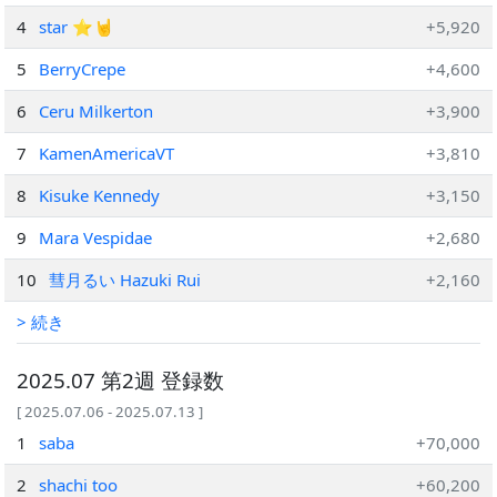
4
star ⭐️🤘
+5,920
5
BerryCrepe
+4,600
6
Ceru Milkerton
+3,900
7
KamenAmericaVT
+3,810
8
Kisuke Kennedy
+3,150
9
Mara Vespidae
+2,680
10
彗月るい Hazuki Rui
+2,160
> 続き
2025.07 第2週 登録数
[ 2025.07.06 - 2025.07.13 ]
1
saba
+70,000
2
shachi too
+60,200