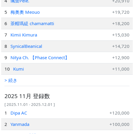
4
珮蕾Pele.
+20,910
5
梅奧奧 Meouo
+19,720
6
茶帽瑪緹 chamamatti
+18,200
7
Kimii Kimura
+15,030
8
SynicalBeanical
+14,720
9
Nitya Ch. 【Phase Connect】
+12,900
10
Kumi
+11,000
> 続き
2025 11月 登録数
[ 2025.11.01 - 2025.12.01 ]
1
Dipa AC
+120,000
2
Yanmada
+100,000