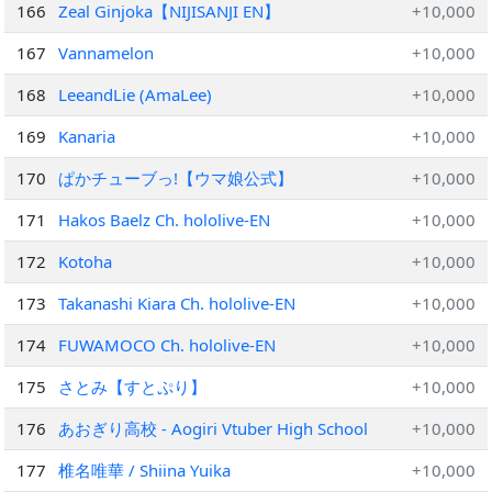
166
Zeal Ginjoka【NIJISANJI EN】
+10,000
167
Vannamelon
+10,000
168
LeeandLie (AmaLee)
+10,000
169
Kanaria
+10,000
170
ぱかチューブっ!【ウマ娘公式】
+10,000
171
Hakos Baelz Ch. hololive-EN
+10,000
172
Kotoha
+10,000
173
Takanashi Kiara Ch. hololive-EN
+10,000
174
FUWAMOCO Ch. hololive-EN
+10,000
175
さとみ【すとぷり】
+10,000
176
あおぎり高校 - Aogiri Vtuber High School
+10,000
177
椎名唯華 / Shiina Yuika
+10,000