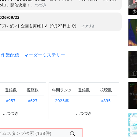
Vol.3」開催決定！
...つづき
026/09/23
▼プレゼント企画も実施中♪（9月23日まで）
...つづき
作業配信
マーダーミステリー
登録数
視聴数
年間ランク
登録数
視聴数
#957
#627
2025年
---
#835
#674
#403
2023年
#433
#781
...つづき
...つづき
---
#262
#321
#654
#691