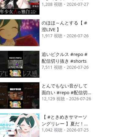
1,208 視聴・2026-07-27
ッポ視点【 #VTuberた
ちの独白 #澄LIVE 】
のほほ～んとする【 #
澄LIVE 】
1,917 視聴・2026-07-26
追いピクルス #repo #
配信切り抜き #shorts
7,511 視聴・2026-07-26
とんでもない音がして
面白い #repo #配信切
12,129 視聴・2026-07-26
り抜き #shorts
【 #ときめきサマーソ
ングリレー 】夏だ！ハ
1,042 視聴・2026-07-25
ピハピ朗らか歌枠だ