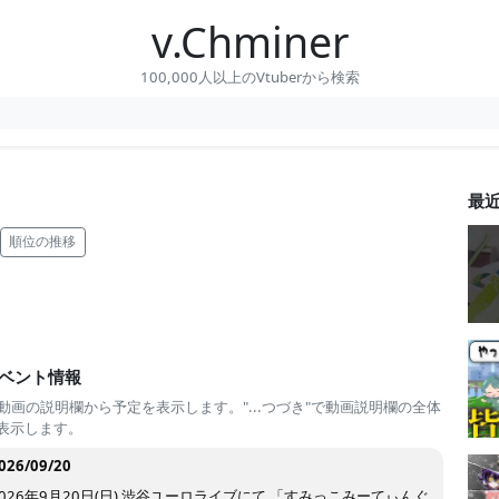
v.Chminer
100,000人以上のVtuberから検索
最
順位の推移
ベント情報
 動画の説明欄から予定を表示します。"...つづき"で動画説明欄の全体
表示します。
026/09/20
2026年9月20日(日) 渋谷ユーロライブにて 「すみっこみーてぃんぐ