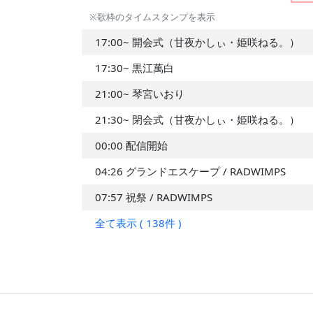
3週
2024 11月
※歌枠のタイムスタンプを表示
2026.02 第
#910
---
2023 8月
17:00~ 開会式（甘夜かしぃ・姫咲ねる。）
4週
2023 7月
17:30~ 黒江萬白
2026.02 第
---
#888
3週
2023 6月
21:00~ 琴宮いおり
2026.01 第
#816
#486
2023 5月
1週
21:30~ 閉会式（甘夜かしぃ・姫咲ねる。）
2025.12 第
---
#823
00:00 配信開始
4週
04:26 グランドエスケープ / RADWIMPS
2025.12 第
#666
#558
3週
07:57 祝祭 / RADWIMPS
2025.12 第
#736
#410
全て表示 ( 138件 )
2週
2025.11 第
#961
#953
4週
2025.11 第
---
#602
3週