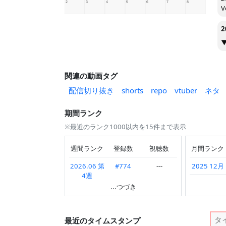
2
関連の動画タグ
配信切り抜き
shorts
repo
vtuber
ネタ
期間ランク
※最近のランク1000以内を15件まで表示
週間ランク
登録数
視聴数
月間ランク
2026.06 第
#774
---
2025 12月
4週
2025 8月
...つづき
2026.05 第
#860
#634
2025 7月
5週
2024 12月
最近のタイムスタンプ
2026.03 第
---
#835