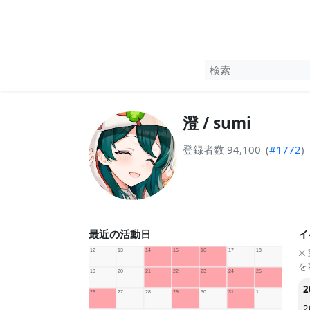
澄 / sumi
登録者数 94,100
(
#1772
)
最近の活動日
イ
※
を
2