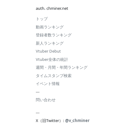
2025.11 第
---
#979
auth. chminer.net
2週
トップ
2025.09 第
#792
#602
動画ランキング
2週
登録者数ランキング
2025.08 第
---
#717
新人ランキング
5週
Vtuber Debut
2025.08 第
#778
#328
Vtuber全体の統計
4週
週間・月間・年間ランキング
---
タイムスタンプ検索
イベント情報
---
問い合わせ
---
X（旧Twitter）:
@v_chminer