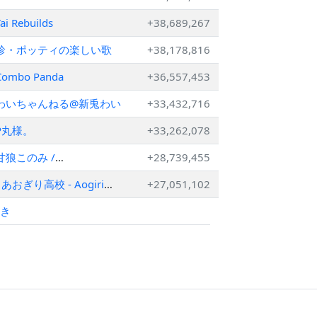
ai Rebuilds
+38,689,267
珍・ポッティの楽しい歌
+38,178,816
Combo Panda
+36,557,453
わいちゃんねる@新兎わい
+33,432,716
P丸様。
+33,262,078
甘狼このみ /
+28,739,455
AmakamiKonomi🐺🍫
あおぎり高校 - Aogiri
+27,051,102
Vtuber High School
続き