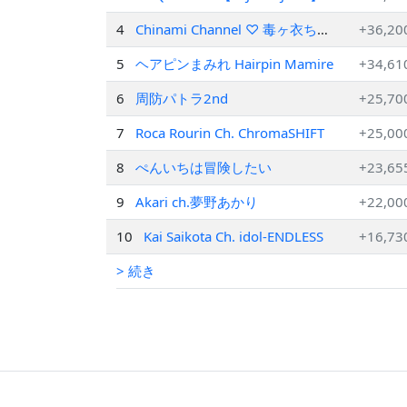
4
Chinami Channel ♡ 毒ヶ衣ちな
+36,20
み【Vtuber】
5
ヘアピンまみれ Hairpin Mamire
+34,61
6
周防パトラ2nd
+25,70
7
Roca Rourin Ch. ChromaSHIFT
+25,00
8
ぺんいちは冒険したい
+23,65
9
Akari ch.夢野あかり
+22,00
10
Kai Saikota Ch. idol-ENDLESS
+16,73
> 続き