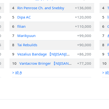
【GRAVT】
0
4
Rin Penrose Ch. and Snebby
+136,000
4
T
0
5
Dipa AC
+120,000
5
0
6
filian
+110,000
6
0
7
Marikyuun
+99,000
7
5
8
Tai Rebuilds
+90,000
8
0
9
Vezalius Bandage 【NIJISANJI
+86,200
9
EN】
0
10
Vantacrow Bringer 【NIJISANJI
+77,200
10
EN】
> 続き
> 