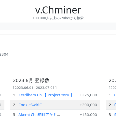
v.Chminer
100,000人以上のVtuberから検索
間
2304
2023 6月 登録数
20
[ 2023.06.01 - 2023.07.01 ]
[ 20
0
1
Zerrilham Ch.【 Project Yoru 】
+225,000
1
C
0
2
CookieSwirlC
+200,000
2
f
0
3
Akemi Ch. 猫町アケミ
+150,000
3