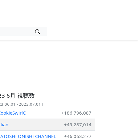
23 6月 視聴数
23.06.01 - 2023.07.01 ]
ookieSwirlC
+186,796,087
ilian
+49,287,014
SATOSHI ONISHI CHANNEL
+46,063,277