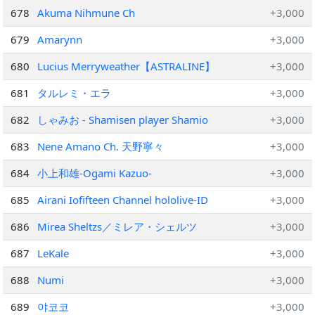
678
Akuma Nihmune Ch
+3,000
679
Amarynn
+3,000
680
Lucius Merryweather【ASTRALINE】
+3,000
681
タルレミ・エラ
+3,000
682
しゃみお - Shamisen player Shamio
+3,000
683
Nene Amano Ch. 天野寧々
+3,000
684
小上和雄-Ogami Kazuo-
+3,000
685
Airani Iofifteen Channel hololive-ID
+3,000
686
Mirea Sheltzs／ミレア・シェルツ
+3,000
687
LeKale
+3,000
688
Numi
+3,000
689
야코코
+3,000