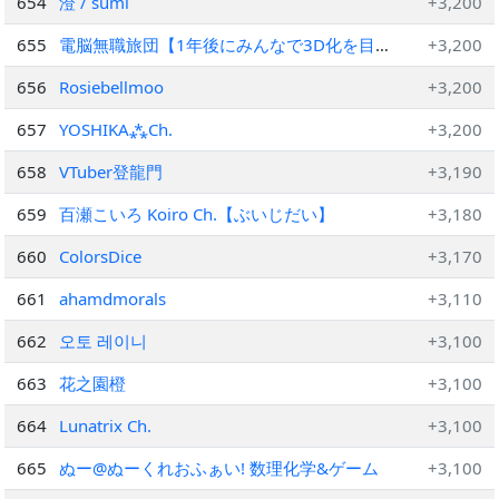
654
澄 / sumi
+3,200
655
電脳無職旅団【1年後にみんなで3D化を目指
+3,200
すVTuberユニット】
656
Rosiebellmoo
+3,200
657
YOSHIKA⁂Ch.
+3,200
658
VTuber登龍門
+3,190
659
百瀬こいろ Koiro Ch.【ぶいじだい】
+3,180
660
ColorsDice
+3,170
661
ahamdmorals
+3,110
662
오토 레이니
+3,100
663
花之園橙
+3,100
664
Lunatrix Ch.
+3,100
665
ぬー@ぬーくれおふぁい! 数理化学&ゲーム
+3,100