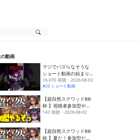
近の動画
マジでバズらなそうな
ショート動画の始まり
16,070 視聴・2026-08-02
方三選 #あるある
#20 ショート動画
#vrchat #shorts
【超自然スクワッドBB
杯 】視聴者参加型やっ
142 視聴・2026-08-02
てます🔥まずは初日！
みんなで遊ぼう🎮【#
視聴者参加型 】#超ス
【超自然スクワッドBB
クBB杯 #仲間と肝試し
杯 】夏だ！参加型だ！