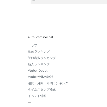
1週
2025 8月
2026.04 第
---
#915
4週
2025 7月
2026.04 第
#991
#567
2025 6月
3週
2025 5月
2026.04 第
#850
#949
auth. chminer.net
2週
トップ
2026.04 第
---
#660
動画ランキング
1週
登録者数ランキング
2026.03 第
---
#910
新人ランキング
5週
Vtuber Debut
2026.03 第
---
#613
Vtuber全体の統計
1週
週間・月間・年間ランキング
2026.02 第
---
#783
タイムスタンプ検索
2週
イベント情報
2026.02 第
---
#903
---
1週