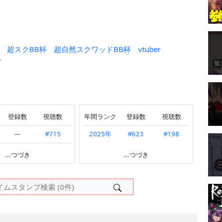
超スクBB杯
超自然スクワッドBB杯
vtuber
ン
登録数
視聴数
年間ランク
登録数
視聴数
---
#715
2025年
#623
#198
---
---
#984
...つづき
...つづき
---
#880
---
#990
#682
#218
---
#392