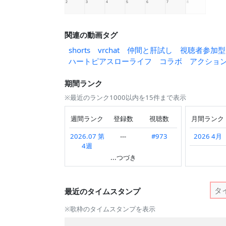
関連の動画タグ
shorts
vrchat
仲間と肝試し
視聴者参加型
ハートピアスローライフ
コラボ
アクショ
期間ランク
※最近のランク1000以内を15件まで表示
週間ランク
登録数
視聴数
月間ランク
2026.07 第
---
#973
2026 4月
4週
2026 3月
...つづき
2026.06 第
---
#826
2026 2月
1週
2025 11月
最近のタイムスタンプ
2026.05 第
---
#827
2週
2025 10月
※歌枠のタイムスタンプを表示
2026.05 第
#975
#494
2025 9月
---