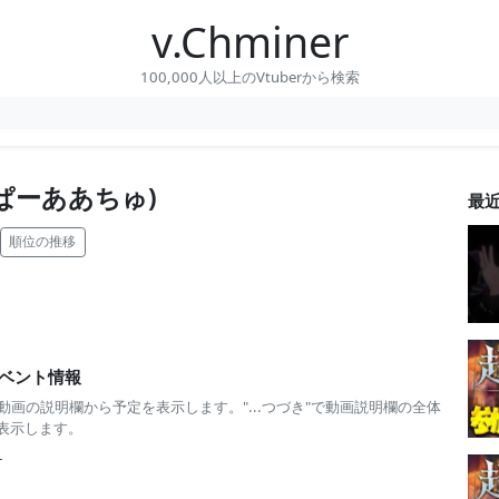
v.Chminer
100,000人以上のVtuberから検索
ぱーああちゅ)
最
順位の推移
ベント情報
 動画の説明欄から予定を表示します。"...つづき"で動画説明欄の全体
表示します。
-