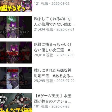
121 視聴・2026-08-02
今日はチュートリアル
デー✨みんなで遊ぼう
🎮【#視聴者参加型 】
励ましてくれるのにな
#超スクBB杯 #仲間と
んか信用できない励ま
肝試し
21,434 視聴・2026-07-31
し三選 #あるある
#vrchat #shorts
絶対に捕まっちゃいけ
ない優しい女三選 #あ
28,010 視聴・2026-07-30
るある #vrchat #shorts
推しにされたら嫌な神
対応三選 #あるある
25,295 視聴・2026-07-29
#vrchat #shorts
【#ゲーム実況 】水墨
画が舞台のアクション
181 視聴・2026-07-28
ローグライクゲーム✒️