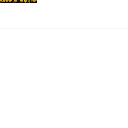
実際にプレイしてみん
なでレビューしよう🎮
【Realm of Ink】