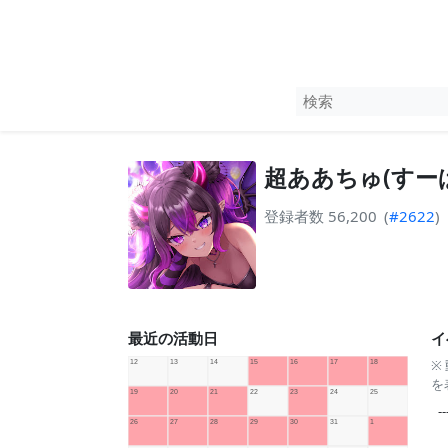
超ああちゅ(すー
登録者数 56,200
(
#2622
)
最近の活動日
イ
※
を
--