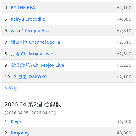
4
BY THE BEAT
+4,100
5
Kairyu Crocodile
+4,000
6
yasa / Yorojuu Asa
+2,810
7
채널시하Channel SeeHa
+2,510
8
月瑤 Ch. Mojoy Live
+2,340
9
凝淵(玖玖) Ch. Mojoy Live
+2,220
10
라코코_RAKOKO
+2,100
> 続き
2026.04 第2週 登録数
[ 2026.04.05 - 2026.04.12 ]
1
Kiepi
+56,300
2
tfmjonny
+40,000