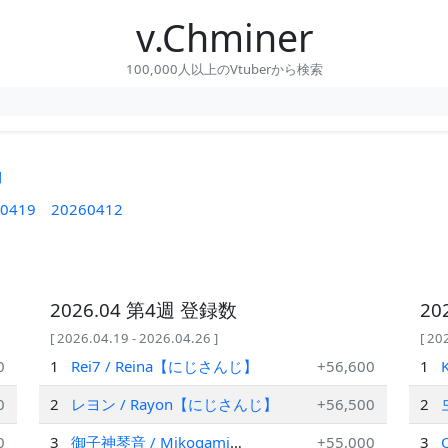
v.Chminer
100,000人以上のVtuberから検索
間
0419
20260412
2026.04 第4週 登録数
20
[ 2026.04.19 - 2026.04.26 ]
[ 20
0
1
Rei7 / Reina【にじさんじ】
+56,600
1
0
2
レヨン / Rayon【にじさんじ】
+56,500
2
0
3
御子神琴音 / Mikogami
+55,000
3
O