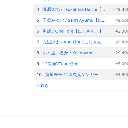
Kotone【にじさんじ】
4
塚原大地 / Tsukahara Daichi【に
+49,30
じさんじ】
5
千凛あゆむ / Senri Ayumu【にじ
+48,50
さんじ】
6
男虎 / Ono Tora【にじさんじ】
+42,30
7
九里詠太 / Kuri Eita【にじさん
+29,80
じ】
8
小々波いるか / Kokonami
+29,40
Iruka【にじさんじ】
9
12星座VTuber企画
+5,00
10
黄星未来 / 2.5次元シンガー
+3,96
> 続き