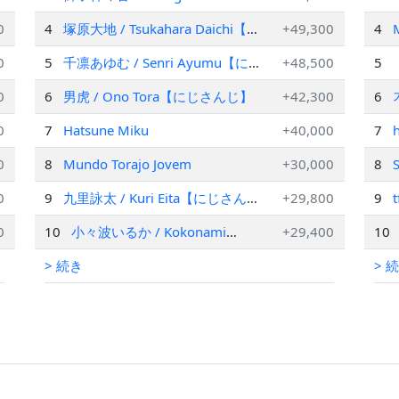
Kotone【にじさんじ】
0
4
塚原大地 / Tsukahara Daichi【に
+49,300
4
じさんじ】
0
5
千凛あゆむ / Senri Ayumu【にじ
+48,500
5
さんじ】
0
6
男虎 / Ono Tora【にじさんじ】
+42,300
6
0
7
Hatsune Miku
+40,000
7
0
8
Mundo Torajo Jovem
+30,000
8
0
9
九里詠太 / Kuri Eita【にじさん
+29,800
9
じ】
0
10
小々波いるか / Kokonami
+29,400
10
Iruka【にじさんじ】
> 続き
> 