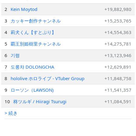
2
Kein Moytod
+19,882,980
3
カッキー創作チャンネル
+15,253,765
4
莉犬くん【すとぷり】
+14,554,363
5
覇王別姫樹里チャンネル
+14,275,781
6
기령
+13,123,946
7
도롱챠 DOLONGCHA
+12,629,891
8
hololive ホロライブ - VTuber Group
+11,848,758
9
ローソン（LAWSON)
+11,541,357
10
柊ツルギ / Hiiragi Tsurugi
+11,084,591
> 続き