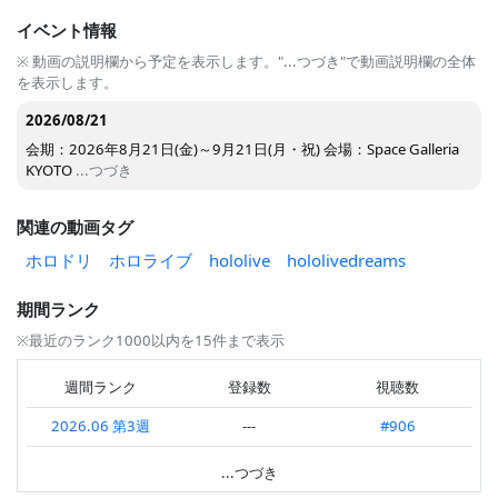
イベント情報
※ 動画の説明欄から予定を表示します。"...つづき"で動画説明欄の全体
を表示します。
2026/08/21
会期：2026年8月21日(金)～9月21日(月・祝) 会場：Space Galleria
KYOTO
...つづき
関連の動画タグ
ホロドリ
ホロライブ
hololive
hololivedreams
期間ランク
※最近のランク1000以内を15件まで表示
週間ランク
登録数
視聴数
2026.06 第3週
---
#906
2026.06 第1週
---
#854
...つづき