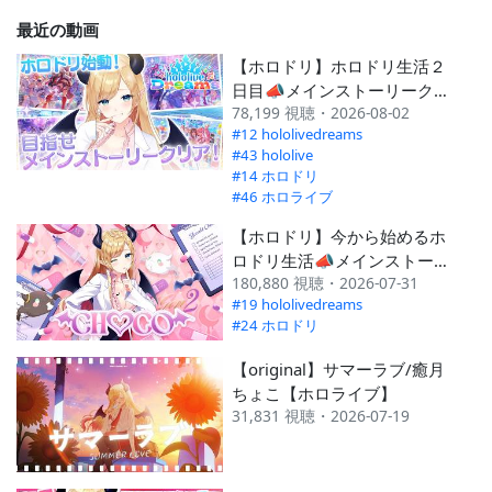
---
最近の動画
2024 11月
---
#478
【ホロドリ】ホロドリ生活２
2024 10月
---
#754
日目📣メインストーリークリ
78,199 視聴・2026-08-02
ア目指す！ 【ホロライブ/癒
2024 9月
#214
#575
#12 hololivedreams
月ちょこ】
---
#43 hololive
#14 ホロドリ
#46 ホロライブ
【ホロドリ】今から始めるホ
ロドリ生活📣メインストーリ
180,880 視聴・2026-07-31
ークリア目指す！ 【ホロライ
#19 hololivedreams
ブ/癒月ちょこ】
#24 ホロドリ
【original】サマーラブ/癒月
ちょこ【ホロライブ】
31,831 視聴・2026-07-19