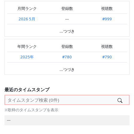
2026.05 第5週
---
#958
月間ランク
登録数
視聴数
2026.05 第4週
---
#897
2026 5月
---
#999
2026.05 第3週
---
#783
2026 4月
---
#991
...つづき
2026.04 第2週
---
#611
2026 2月
---
#932
2026.02 第3週
---
#597
年間ランク
登録数
視聴数
2025 12月
---
#943
2026.02 第2週
---
#729
2025年
#780
#790
2025 9月
---
#816
2026.01 第2週
---
#976
2024年
#466
#489
...つづき
2025 7月
#180
#740
2025.12 第2週
---
#665
2023年
#301
#356
2025 6月
---
#906
2025.12 第1週
---
#776
2022年
#190
#188
最近のタイムスタンプ
2025 4月
#182
#405
2025.10 第3週
---
#700
2021年
#64
#200
2025 3月
---
#623
2025.10 第1週
---
#950
---
※歌枠のタイムスタンプを表示
2025 2月
#175
#608
2025.09 第4週
---
#976
---
2025 1月
---
#559
2025.09 第3週
---
#519
2024 12月
#203
#599