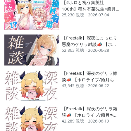
【#ホロと祝う集英社
100th】種村有菜先生×癒月
25,230 視聴・2026-07-04
ちょこスペシャル対談【ホロ
ライブ/癒月ちょこ】
【Freetalk】深夜にまったり
悪魔のゲリラ雑談📣 【ホロ
52,863 視聴・2026-06-28
ライブ/癒月ちょこ】
【Freetalk】深夜のゲリラ雑
談📣 【ホロライブ/癒月ちょ
43,545 視聴・2026-06-22
こ】
【Freetalk】深夜のゲリラ雑
談📣 【ホロライブ/癒月ちょ
42,289 視聴・2026-06-19
こ】