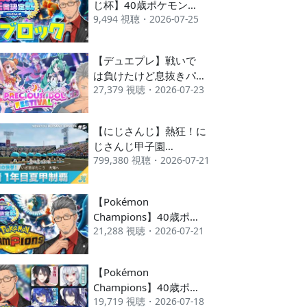
じ杯】40歳ポケモン大
9,494 視聴・2026-07-25
好きおじさんによるポ
ケモン大会【にじさん
じ/舞元啓介】
【デュエプレ】戦いで
は負けたけど息抜きパ
27,379 視聴・2026-07-23
ック剥きデュエプレお
じさん【にじさんじ/舞
元啓介】
【にじさんじ】熱狂！に
じさんじ甲子園
799,380 視聴・2026-07-21
2026#5【 #にじ甲
2026】
【Pokémon
Champions】40歳ポケ
21,288 視聴・2026-07-21
モン大好きおじさんに
よる大会に向けてポケ
モン集め【にじさんじ/
【Pokémon
舞元啓介】
Champions】40歳ポケ
19,719 視聴・2026-07-18
モン大好きおじさんに