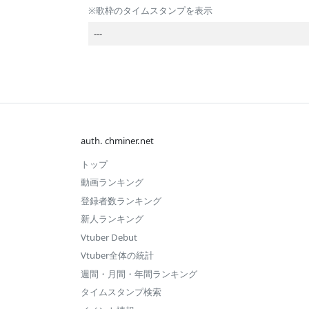
2025 11月
※歌枠のタイムスタンプを表示
2026.07 第
#150
#400
2025 9月
---
2週
2025 7月
2026.07 第
---
#560
1週
2025 6月
2026.06 第
#201
#523
2025 5月
4週
2025 3月
2026.06 第
---
#584
auth. chminer.net
3週
2025 2月
トップ
2026.06 第
#119
#249
2025 1月
動画ランキング
2週
登録者数ランキング
2024 12月
2026.05 第
#367
---
新人ランキング
5週
2024 11月
Vtuber Debut
2026.05 第
---
#940
2024 10月
Vtuber全体の統計
2週
週間・月間・年間ランキング
2026.05 第
#530
---
タイムスタンプ検索
1週