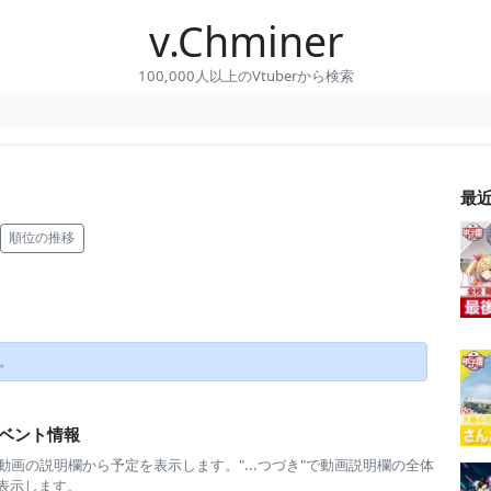
v.Chminer
100,000人以上のVtuberから検索
最
順位の推移
。
ベント情報
 動画の説明欄から予定を表示します。"...つづき"で動画説明欄の全体
表示します。