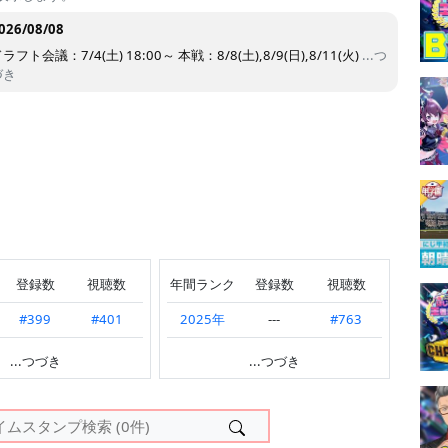
026/08/08
ラフト会議：7/4(土) 18:00～ 本戦：8/8(土),8/9(日),8/11(火)
...つ
づき
登録数
視聴数
年間ランク
登録数
視聴数
#399
#401
2025年
---
#763
#388
#486
2024年
---
#689
...つづき
...つづき
#831
#589
2023年
#902
#391
#943
#940
2022年
#450
#219