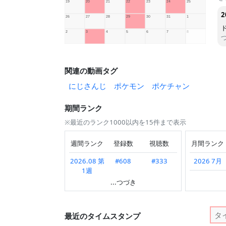
2
ド
関連の動画タグ
にじさんじ
ポケモン
ポケチャン
期間ランク
※最近のランク1000以内を15件まで表示
週間ランク
登録数
視聴数
月間ランク
2026.08 第
#608
#333
2026 7月
1週
2026 6月
...つづき
2026.07 第
#495
#322
2026 3月
4週
2025 12月
最近のタイムスタンプ
2026.07 第
#567
#546
3週