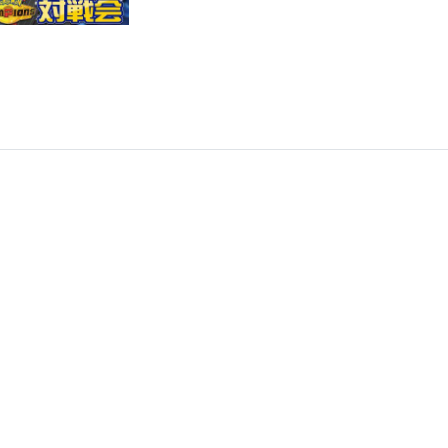
よる大会に向けてポケ
モン対戦会withゆめ
お、長尾、葉加瀬、天
宮【にじさんじ/舞元啓
介】