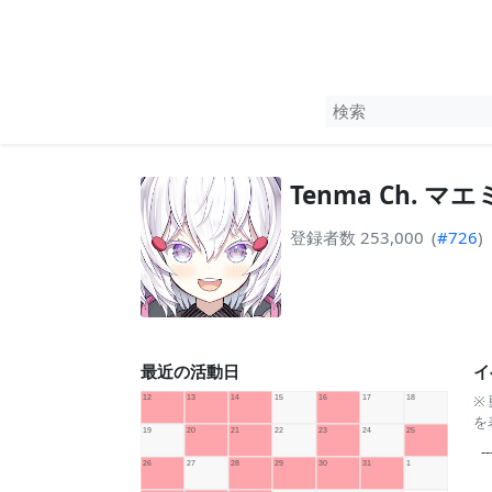
Tenma Ch. マエ
登録者数 253,000
(
#726
)
最近の活動日
イ
※
を
--