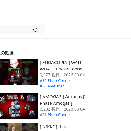
近の動画
[ ENDACOPIA ] WAIT
WHAT [ Phase-Connect
9,077 視聴・2026-08-04
]
#10 PhaseConnect
#36 envtuber
[ AMOGAS ] Amogas [
Phase Amogas ]
6,202 視聴・2026-08-04
#21 PhaseConnect
[ NIKKE ] this