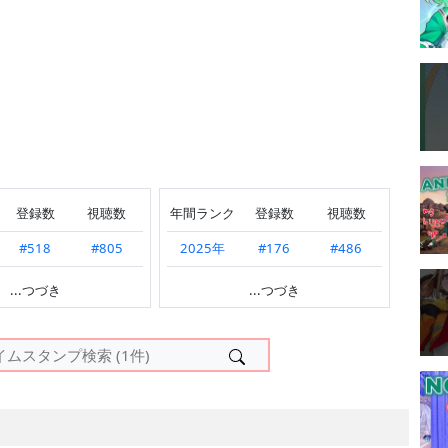
登録数
視聴数
年間ランク
登録数
視聴数
#518
#805
2025年
#176
#486
#238
#373
2024年
#42
#484
...つづき
...つづき
---
#224
#427
#198
#858
#55
#806
#390
#676