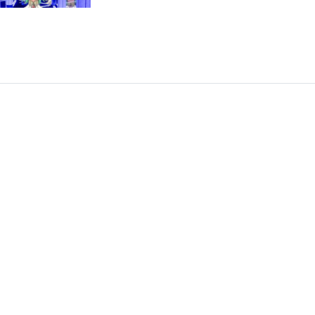
but all the perspectives
are wrong