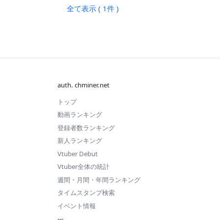
2026 1月
全て表示 ( 1件 )
2026.07 第
#373
#344
1週
2025 12月
2026.06 第
#184
#497
2025 11月
4週
2025 10月
2026.06 第
#243
#419
3週
2025 9月
auth. chminer.net
2026.06 第
#123
#291
2025 8月
2週
トップ
2025 7月
2026.06 第
#365
#484
動画ランキング
1週
2025 6月
登録者数ランキング
新人ランキング
2026.05 第
#209
#401
2025 5月
5週
Vtuber Debut
Vtuber全体の統計
2026.05 第
#221
#230
4週
週間・月間・年間ランキング
タイムスタンプ検索
2026.05 第
#196
#564
3週
イベント情報
---