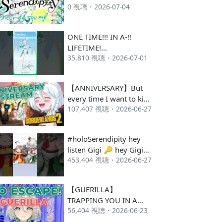
0 視聴・2026-07-04
CHEER AND SHOUT
FOR SERENDIPITY!
ONE TIME!!! IN A-!!
LIFETIME!
35,810 視聴・2026-07-01
#holoSerendipity
#hololive
【ANNIVERSARY】But
every time I want to kick
107,407 視聴・2026-06-27
Claptrap, I drink!! #C2
#holoSerendipity hey
listen Gigi 🔑 hey Gigi
453,404 視聴・2026-06-27
HEY LISTEN!! FOCUS!! 🔑
🔑🔑
【GUERILLA】
TRAPPING YOU IN A
56,404 視聴・2026-06-23
MIRROR LABYRINTH