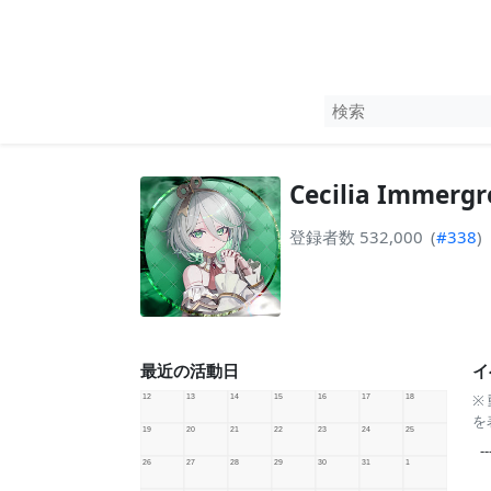
Cecilia Immergr
登録者数 532,000
(
#338
)
最近の活動日
イ
※
を
--