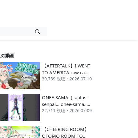
近の動画
【AFTERTALK】I WENT
TO AMERICA caw caw
39,739 視聴・2026-07-10
caaaaaaw ~
SERENDIPITY!
ONEE-SAMA! (Laplus-
senpai... onee-sama..
22,711 視聴・2026-07-09
janai) #shorts
#hololive
【CHEERING ROOM】
OTOMO ROOM TO