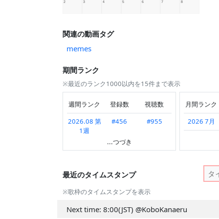
関連の動画タグ
memes
期間ランク
※最近のランク1000以内を15件まで表示
週間ランク
登録数
視聴数
月間ランク
2026.08 第
#456
#955
2026 7月
1週
2026 6月
...つづき
2026.07 第
#563
#846
2026 5月
4週
2026 4月
最近のタイムスタンプ
2026.07 第
#398
#861
3週
2026 3月
※歌枠のタイムスタンプを表示
2026.07 第
---
#663
2026 2月
Next time: 8:00(JST) ‪@KoboKanaeru
2週