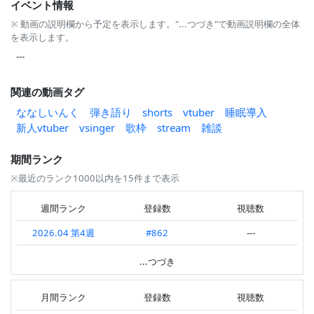
イベント情報
※ 動画の説明欄から予定を表示します。"...つづき"で動画説明欄の全体
を表示します。
---
関連の動画タグ
ななしいんく
弾き語り
shorts
vtuber
睡眠導入
新人vtuber
vsinger
歌枠
stream
雑談
期間ランク
※最近のランク1000以内を15件まで表示
週間ランク
登録数
視聴数
2026.04 第4週
#862
---
2026.04 第3週
#141
#868
...つづき
2026.04 第2週
---
#886
月間ランク
登録数
視聴数
2026.03 第2週
#696
---