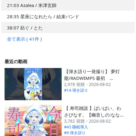
21:03 Azalea / 米津玄師
28:35 星座になれたら / 結束バンド
38:07 紡ぐ / とた
全て表示 ( 41件 )
最近の動画
【弾き語り一発撮り】 夢灯
籠/RADWIMPS 最初
2,978 視聴・2026-08-02
#shorts #vtuber
#14 弾き語り
【 寿司雑談 】ばいばい、わ
さびなす。【幽音しの:ななし
3,782 視聴・2026-08-02
いんく】 #shorts #vsinger
#45 睡眠導入
#9 弾き語り