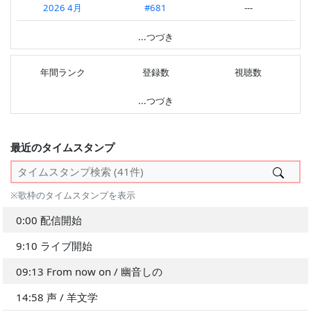
2026 4月
#681
---
2026.02 第4週
#911
---
2025 7月
#848
---
...つづき
2026.02 第3週
#847
---
2025 5月
#416
---
2025.12 第4週
#984
---
年間ランク
登録数
視聴数
2025 4月
#442
---
2025.10 第2週
---
#738
---
...つづき
---
2025.10 第1週
#817
#951
2025.08 第2週
#716
---
最近のタイムスタンプ
2025.07 第4週
#908
---
2025.07 第3週
#610
---
※歌枠のタイムスタンプを表示
2025.07 第2週
#715
---
0:00 配信開始
2025.05 第4週
#292
---
9:10 ライブ開始
2025.05 第3週
#173
---
09:13 From now on / 幽音しの
---
14:58 声 / 羊文学