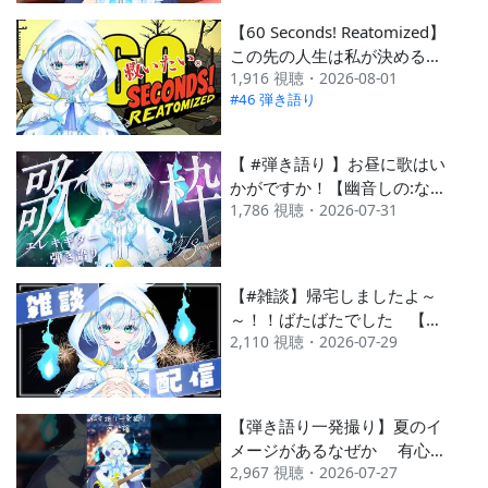
【60 Seconds! Reatomized】
この先の人生は私が決めるー
1,916 視聴・2026-08-01
ーーーー。【幽音しの:ななし
#46 弾き語り
いんく】 #shorts
【 #弾き語り 】お昼に歌はい
かがですか！【幽音しの:なな
1,786 視聴・2026-07-31
しいんく】 #shorts
#vsinger #歌枠 singing
stream
【#雑談】帰宅しましたよ～
～！！ばたばたでした 【幽
2,110 視聴・2026-07-29
音しの:ななしいんく】
#shorts #vsinger
【弾き語り一発撮り】夏のイ
メージがあるなぜか 有心
2,967 視聴・2026-07-27
論/RADWIMPS #shorts