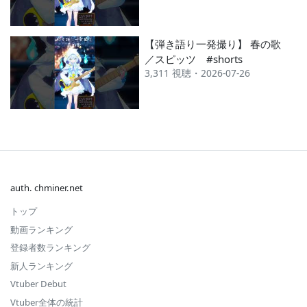
【弾き語り一発撮り】 春の歌
／スピッツ #shorts
3,311 視聴・2026-07-26
auth. chminer.net
トップ
動画ランキング
登録者数ランキング
新人ランキング
Vtuber Debut
Vtuber全体の統計