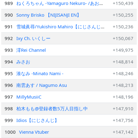
989
ねくろちゃん -Yamaguro Nekuro- /あおぎ
+150,439
り高校
990
Sonny Brisko 【NIJISANJI EN】
+150,255
991
雪城眞尋/Yukishiro Mahiro【にじさんじ所
+150,236
属】
992
Ixy Ch. いくしー
+150,067
993
澪Rei Channel
+149,975
994
みさお
+148,814
995
湊なみ -Minato Nami -
+148,246
996
南雲あす / Nagumo Asu
+148,213
997
MillyMusiiC
+148,196
998
柏木もも@登録者数5万人目指し中
+147,910
999
Idios【にじさんじ】
+147,756
1000
Vienna Vtuber
+147,142