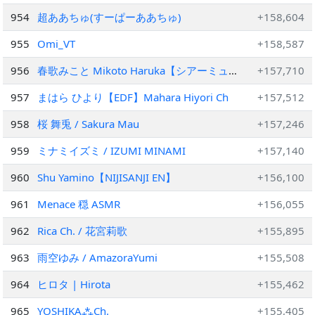
954
超ああちゅ(すーぱーああちゅ)
+158,604
955
Omi_VT
+158,587
956
春歌みこと Mikoto Haruka【シアーミュー
+157,710
ジックV】
957
まはら ひより【EDF】Mahara Hiyori Ch
+157,512
958
桜 舞兎 / Sakura Mau
+157,246
959
ミナミイズミ / IZUMI MINAMI
+157,140
960
Shu Yamino【NIJISANJI EN】
+156,100
961
Menace 穏 ASMR
+156,055
962
Rica Ch. / 花宮莉歌
+155,895
963
雨空ゆみ / AmazoraYumi
+155,508
964
ヒロタ | Hirota
+155,462
965
YOSHIKA⁂Ch.
+155,405