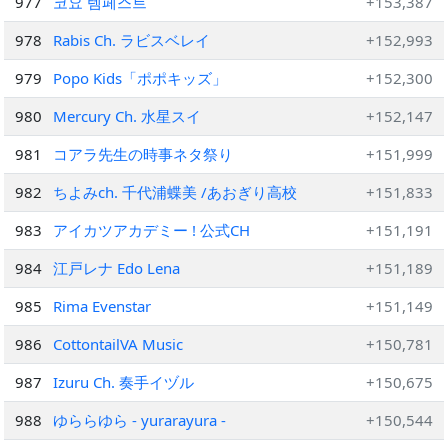
977
코요 템페스트
+153,387
978
Rabis Ch. ラビスベレイ
+152,993
979
Popo Kids「ポポキッズ」
+152,300
980
Mercury Ch. 水星スイ
+152,147
981
コアラ先生の時事ネタ祭り
+151,999
982
ちよみch. 千代浦蝶美 /あおぎり高校
+151,833
983
アイカツアカデミー ! 公式CH
+151,191
984
江戸レナ Edo Lena
+151,189
985
Rima Evenstar
+151,149
986
CottontailVA Music
+150,781
987
Izuru Ch. 奏手イヅル
+150,675
988
ゆららゆら - yurarayura -
+150,544