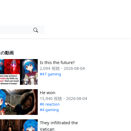
近の動画
Is this the future?
2,094 視聴・2026-08-04
#47 gaming
He won
15,940 視聴・2026-08-04
#6 reaction
#4 gaming
They infiltrated the
Vatican