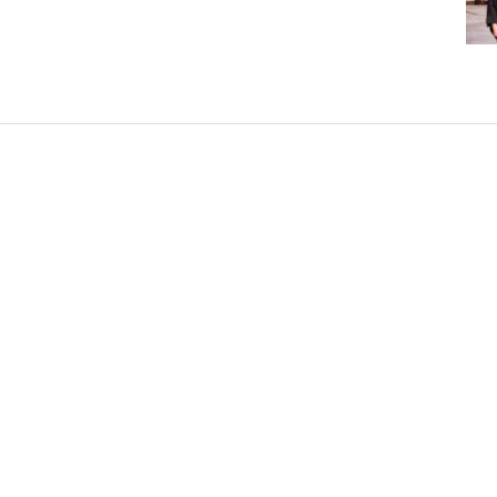
#48
#297
#176
#415
#585
#496
#513
#407
#95
#327
#397
#497
#360
#433
#322
#459
#180
#390
---