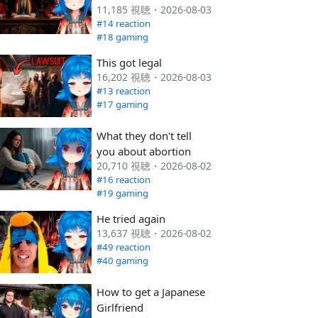
11,185 視聴・2026-08-03
#14 reaction
#18 gaming
This got legal
16,202 視聴・2026-08-03
#13 reaction
#17 gaming
What they don't tell
you about abortion
20,710 視聴・2026-08-02
#16 reaction
#19 gaming
He tried again
13,637 視聴・2026-08-02
#49 reaction
#40 gaming
How to get a Japanese
Girlfriend