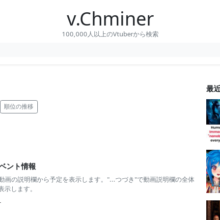
v.Chminer
100,000人以上のVtuberから検索
最
順位の推移
ベント情報
 動画の説明欄から予定を表示します。"...つづき"で動画説明欄の全体
表示します。
-