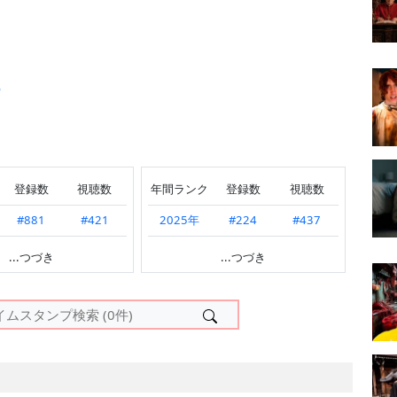
o
登録数
視聴数
年間ランク
登録数
視聴数
#881
#421
2025年
#224
#437
#663
#371
2024年
#615
#997
...つづき
...つづき
---
#395
#354
#353
#347
#900
#418
#193
#299