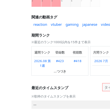
関連の動画タグ
reaction
vtuber
gaming
japanese
vide
期間ランク
※最近のランク1000以内を15件まで表示
週間ランク
登録数
視聴数
月間ランク
2026.08 第
#423
#418
2026 7月
1週
2026 6月
...つづき
2026.07 第
---
#424
2026 5月
4週
2026 4月
最近のタイムスタンプ
2026.07 第
#549
#411
3週
2026 3月
※歌枠のタイムスタンプを表示
2026.07 第
---
#479
2026 2月
---
2週