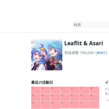
Leaflit & Asari
登録者数 190,000
(
#941
)
最近の活動日
イ
※
を
--