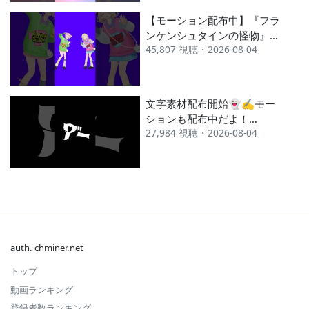
【モーション配布中】『フラ
ンケンシュタインの怪物』ヒ
45,807 視聴・2026-08-04
メヒナと一緒に踊ってみてね
🧟‍♀️⚡️ #HIMEHINA #ヒメヒ
ナ #フランケンシュタインの
怪物
文字素材配布開始👻✍モー
ションも配布中だよ！
27,984 視聴・2026-08-04
#HIMEHINA #ヒメヒナ #フ
ランケンシュタインの怪物
auth. chminer.net
トップ
動画ランキング
登録者数ランキング