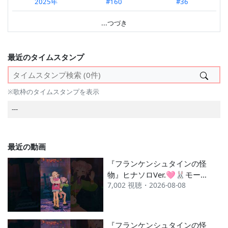
2025年
#160
#36
2026 3月
---
#65
2026.06 第2週
---
#88
2024年
#93
#12
...つづき
2026 2月
---
#159
2026.06 第1週
---
#85
2023年
#344
---
2026 1月
---
#95
2026.05 第5週
---
#105
2022年
#503
#143
最近のタイムスタンプ
2025 12月
---
#85
2026.05 第4週
---
#123
2021年
#487
#95
2025 11月
#153
#71
2026.05 第3週
---
#143
---
※歌枠のタイムスタンプを表示
2025 10月
---
#68
2026.05 第2週
---
#134
---
2025 9月
#153
#68
2026.05 第1週
---
#142
2025 8月
#179
#43
---
最近の動画
2025 7月
#55
#20
『フランケンシュタインの怪
2025 6月
#66
#23
物』ヒナソロVer.🩷🐰モーシ
7,002 視聴・2026-08-08
ョン配布ちゅ😘 #HIMEHINA
2025 5月
#195
#28
#ヒメヒナ #フランケンシュ
---
タインの怪物
『フランケンシュタインの怪