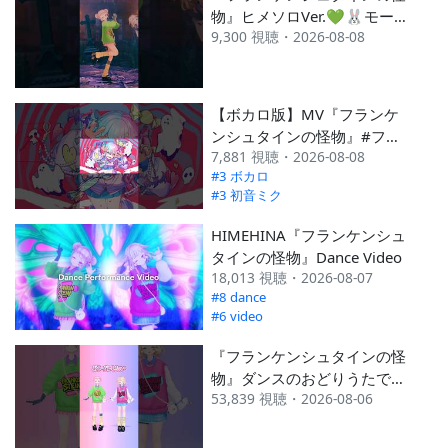
物』ヒメソロVer.💚🐰モーシ
9,300 視聴・2026-08-08
ョン配布中だよ💫
#HIMEHINA #ヒメヒナ #フ
ランケンシュタインの怪物
【ボカロ版】MV『フランケ
ンシュタインの怪物』#フラ
7,881 視聴・2026-08-08
ンケンシュタインの怪物 #初
#3 ボカロ
音ミク #ボカロ
#3 初音ミク
HIMEHINA『フランケンシュ
タインの怪物』Dance Video
18,013 視聴・2026-08-07
#8 dance
#6 video
『フランケンシュタインの怪
物』ダンスのおどりうたで覚
53,839 視聴・2026-08-06
えてね👻👏 #HIMEHINA #
ヒメヒナ #フランケンシュタ
インの怪物