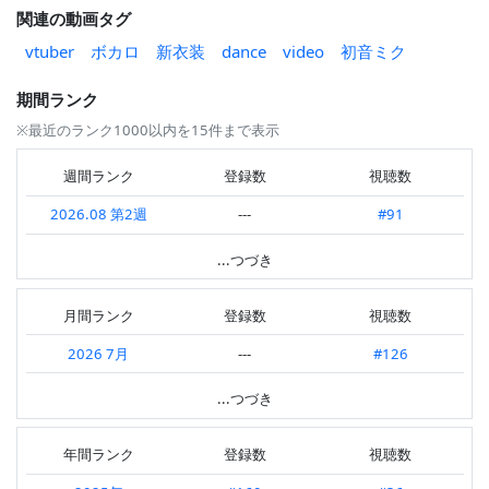
関連の動画タグ
vtuber
ボカロ
新衣装
dance
video
初音ミク
期間ランク
※最近のランク1000以内を15件まで表示
週間ランク
登録数
視聴数
2026.08 第2週
---
#91
2026.08 第1週
---
#112
...つづき
2026.07 第4週
---
#195
月間ランク
登録数
視聴数
2026.07 第3週
---
#94
2026 7月
---
#126
2026.07 第2週
---
#120
2026 6月
#147
#89
...つづき
2026.07 第1週
---
#232
2026 5月
---
#135
2026.06 第4週
#26
#82
年間ランク
登録数
視聴数
2026 4月
---
#139
2026.06 第3週
---
#113