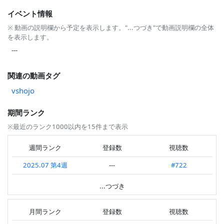
イベント情報
※ 動画の説明欄から予定を表示します。"...つづき"で動画説明欄の全体
を表示します。
---
関連の動画タグ
vshojo
期間ランク
※最近のランク1000以内を15件まで表示
週間ランク
登録数
視聴数
2025.07 第4週
---
#722
2025.05 第3週
#555
---
...つづき
2025.05 第2週
---
#979
月間ランク
登録数
視聴数
2025.04 第4週
---
#955