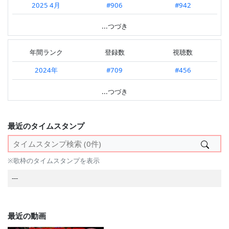
2025 4月
#906
#942
2025.04 第3週
#344
---
2025 1月
---
#669
...つづき
2025.04 第1週
#425
#689
2024 12月
---
#897
2025.03 第4週
#465
---
年間ランク
登録数
視聴数
2024 11月
#489
#608
2025.02 第2週
#598
#741
2024年
#709
#456
2024 10月
---
#844
2025.02 第1週
#547
#443
2023年
#361
#202
...つづき
2024 9月
---
#921
2025.01 第4週
#549
#572
2022年
#555
#419
2024 8月
---
#887
2025.01 第3週
---
#713
2021年
#172
#258
最近のタイムスタンプ
2024 7月
#997
#698
2024.12 第5週
---
#955
---
2024 6月
---
#544
2024.12 第4週
#441
#799
※歌枠のタイムスタンプを表示
2024 5月
#592
#377
2024.12 第3週
---
#925
---
2024 4月
#510
#334
2024.12 第2週
---
#719
2024 3月
#787
#399
---
最近の動画
2024 2月
#327
#199