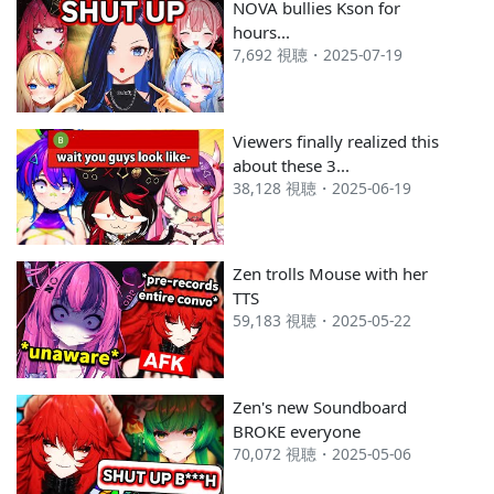
NOVA bullies Kson for
2024 1月
#365
#185
hours...
7,692 視聴・2025-07-19
2023 12月
#352
#222
---
Viewers finally realized this
about these 3...
38,128 視聴・2025-06-19
Zen trolls Mouse with her
TTS
59,183 視聴・2025-05-22
Zen's new Soundboard
BROKE everyone
70,072 視聴・2025-05-06