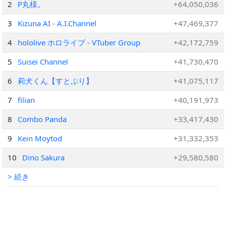
2
P丸様。
+64,050,036
3
Kizuna AI - A.I.Channel
+47,469,377
4
hololive ホロライブ - VTuber Group
+42,172,759
5
Suisei Channel
+41,730,470
6
莉犬くん【すとぷり】
+41,075,117
7
filian
+40,191,973
8
Combo Panda
+33,417,430
9
Kein Moytod
+31,332,353
10
Dino Sakura
+29,580,580
> 続き