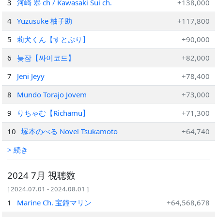
3
河崎 翆 ch / Kawasaki Sui ch.
+138,000
4
Yuzusuke 柚子助
+117,800
5
莉犬くん【すとぷり】
+90,000
6
늦잠【싸이코드】
+82,000
7
Jeni Jeyy
+78,400
8
Mundo Torajo Jovem
+73,000
9
りちゃむ【Richamu】
+71,300
10
塚本のべる Novel Tsukamoto
+64,740
> 続き
2024 7月 視聴数
[ 2024.07.01 - 2024.08.01 ]
1
Marine Ch. 宝鐘マリン
+64,568,678