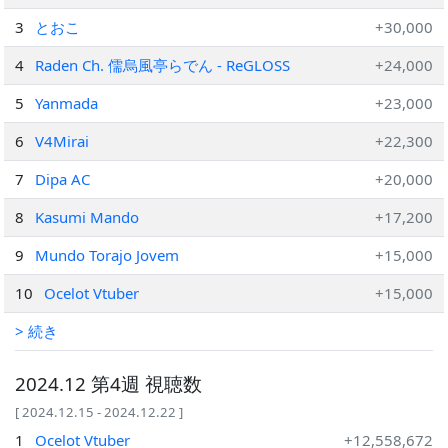
3
とおこ
+30,000
4
Raden Ch. 儒烏風亭らでん ‐ ReGLOSS
+24,000
5
Yanmada
+23,000
6
V4Mirai
+22,300
7
Dipa AC
+20,000
8
Kasumi Mando
+17,200
9
Mundo Torajo Jovem
+15,000
10
Ocelot Vtuber
+15,000
> 続き
2024.12 第4週 視聴数
[ 2024.12.15 - 2024.12.22 ]
1
Ocelot Vtuber
+12,558,672