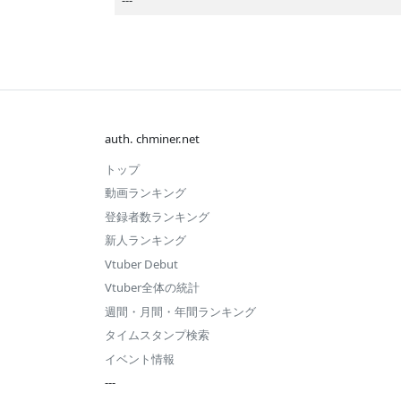
5週
2025 1月
2025.06 第
#358
#320
4週
2024 12月
2025.06 第
#235
#208
3週
2025.06 第
#407
#575
auth. chminer.net
2週
トップ
2025.06 第
---
#683
動画ランキング
1週
登録者数ランキング
2025.05 第
#444
#480
新人ランキング
4週
Vtuber Debut
2025.05 第
---
#470
Vtuber全体の統計
3週
週間・月間・年間ランキング
2025.05 第
#443
#428
タイムスタンプ検索
2週
イベント情報
2025.05 第
---
#537
---
1週