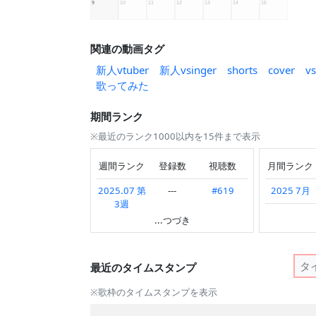
関連の動画タグ
新人vtuber
新人vsinger
shorts
cover
vs
歌ってみた
期間ランク
※最近のランク1000以内を15件まで表示
週間ランク
登録数
視聴数
月間ランク
2025.07 第
---
#619
2025 7月
3週
2025 6月
...つづき
2025.07 第
---
#296
2025 5月
2週
2025 4月
最近のタイムスタンプ
2025.07 第
#361
#575
1週
2025 3月
※歌枠のタイムスタンプを表示
2025.06 第
---
#395
2025 2月
---