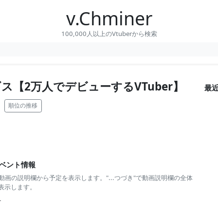
v.Chminer
100,000人以上のVtuberから検索
ス【2万人でデビューするVTuber】
最
)
順位の推移
ベント情報
 動画の説明欄から予定を表示します。"...つづき"で動画説明欄の全体
表示します。
-