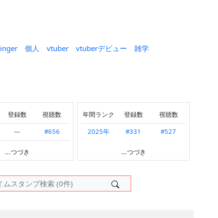
inger
個人
vtuber
vtuberデビュー
雑学
登録数
視聴数
年間ランク
登録数
視聴数
---
#656
2025年
#331
#527
---
#504
#359
...つづき
...つづき
---
#502
#628
#551
#137
#286
#56
#243