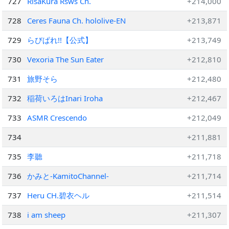
727
RisaKura Rsws Ch.
+214,000
728
Ceres Fauna Ch. hololive-EN
+213,871
729
らびぱれ!!【公式】
+213,749
730
Vexoria The Sun Eater
+212,810
731
旅野そら
+212,480
732
稲荷いろはInari Iroha
+212,467
733
ASMR Crescendo
+212,049
734
+211,881
735
李聽
+211,718
736
かみと-KamitoChannel-
+211,714
737
Heru CH.碧衣ヘル
+211,514
738
i am sheep
+211,307