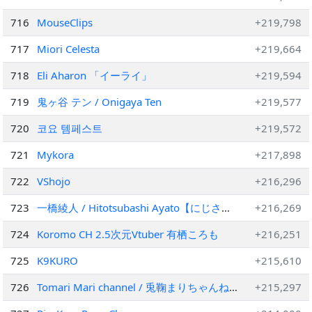
716
MouseClips
+219,798
717
Miori Celesta
+219,664
718
Eli Aharon 「イーライ」
+219,594
719
鬼ヶ谷 テン / Onigaya Ten
+219,577
720
코요 템페스트
+219,572
721
Mykora
+217,898
722
VShojo
+216,296
723
一橋綾人 / Hitotsubashi Ayato【にじさん
+216,269
じ】
724
Koromo CH 2.5次元Vtuber 有栖ころも
+216,251
725
K9KURO
+215,610
726
Tomari Mari channel / 兎鞠まりちゃんね
+215,297
る