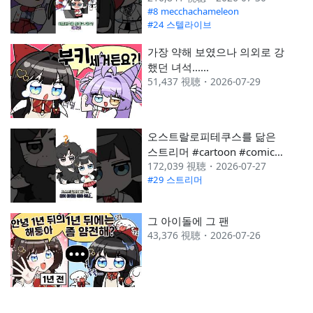
#8 mecchachameleon
#24 스텔라이브
가장 약해 보였으나 의외로 강
했던 녀석......
51,437 視聴・2026-07-29
오스트랄로피테쿠스를 닮은
스트리머 #cartoon #comic
172,039 視聴・2026-07-27
#vtuber #shorts
#29 스트리머
그 아이돌에 그 팬
43,376 視聴・2026-07-26