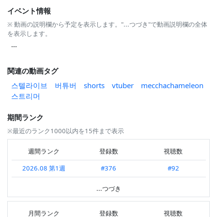
イベント情報
※ 動画の説明欄から予定を表示します。"...つづき"で動画説明欄の全体
を表示します。
---
関連の動画タグ
스텔라이브
버튜버
shorts
vtuber
mecchachameleon
스트리머
期間ランク
※最近のランク1000以内を15件まで表示
週間ランク
登録数
視聴数
2026.08 第1週
#376
#92
2026.07 第4週
#504
#112
...つづき
2026.07 第3週
#158
#80
月間ランク
登録数
視聴数