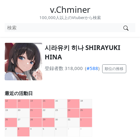
v.Chminer
100,000人以上のVtuberから検索
시라유키 히나 SHIRAYUKI
HINA
登録者数 318,000
(
#588
)
順位の推移
最近の活動日