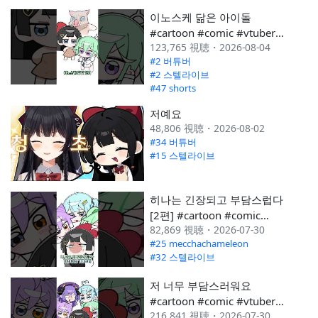
이노스케 닮은 아이돌
2025 6月
#672
#245
#cartoon #comic #vtuber
123,765 視聴・2026-08-04
#shorts
2025 5月
#703
#267
#2 버튜버
---
#2 스텔라이브
#47 shorts
저예요
48,806 視聴・2026-08-02
#34 버튜버
#15 스텔라이브
히나는 긴장되고 부담스럽다
[2편] #cartoon #comic
82,869 視聴・2026-07-30
#vtuber #shorts
#25 mecchachameleon
#32 스텔라이브
저 너무 부담스러워요
#cartoon #comic #vtuber
216,841 視聴・2026-07-30
#shorts