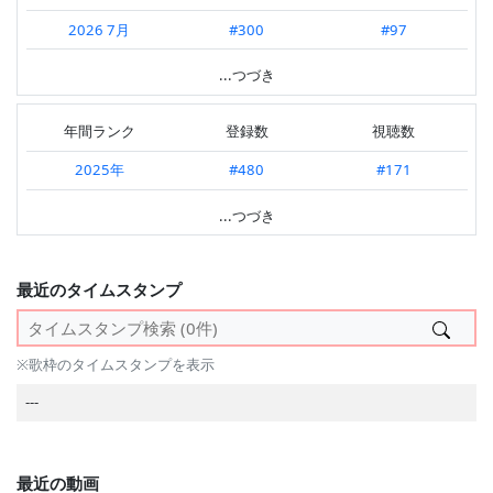
2026.07 第2週
#470
#145
2026 7月
#300
#97
2026.07 第1週
#516
#132
2026 6月
#464
#134
...つづき
2026.06 第4週
#424
#227
2026 5月
#468
#136
2026.06 第3週
#547
#116
年間ランク
登録数
視聴数
2026 4月
#451
#125
2026.06 第2週
#368
#98
2025年
#480
#171
2026 3月
#447
#144
2026.06 第1週
#577
#146
2024年
#137
#171
...つづき
2026 2月
#327
#158
2026.05 第5週
#364
#138
2023年
#731
#724
2026 1月
#294
#158
2026.05 第4週
#356
#102
---
最近のタイムスタンプ
2025 12月
#395
#114
2026.05 第3週
#568
#145
2025 11月
#362
#107
2026.05 第2週
#469
#161
※歌枠のタイムスタンプを表示
2025 10月
#280
#106
2026.05 第1週
#298
#111
---
2025 9月
#372
#185
2026.04 第4週
#383
#97
2025 8月
#490
#253
---
最近の動画
2025 7月
#694
#213