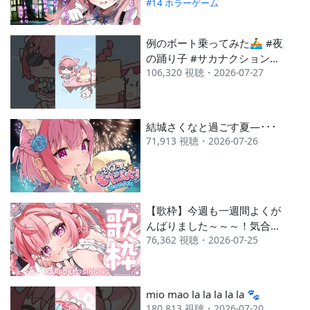
#14 ホラーゲーム
例のボート乗ってみた🚣‍♂️ #夜
の踊り子 #サカナクション
106,320 視聴・2026-07-27
#vtuber
結城さくなと過ごす夏―･･･
71,913 視聴・2026-07-26
【歌枠】今週も一週間よくが
んばりました～～～！気合い
76,362 視聴・2026-07-25
入れて歌うわよ！
mio mao la la la la la 🐾
180,813 視聴・2026-07-20