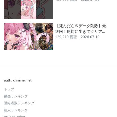
【死んだら即データ削除】最
終回！絶対に生きてクリアす
129,219 視聴・2026-07-19
る！！！！！【Echoes of
Aincrad】
auth. chminer.net
トップ
動画ランキング
登録者数ランキング
新人ランキング
Vtuber Debut