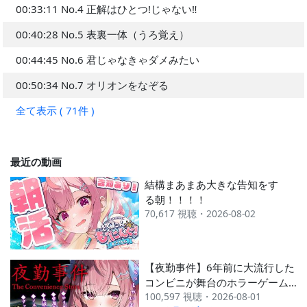
00:33:11 No.4 正解はひとつ!じゃない‼︎
2025 6月
---
#648
00:40:28 No.5 表裏一体（うろ覚え）
2025 5月
#184
#517
---
00:44:45 No.6 君じゃなきゃダメみたい
00:50:34 No.7 オリオンをなぞる
全て表示 ( 71件 )
最近の動画
結構まあまあ大きな告知をす
る朝！！！！
70,617 視聴・2026-08-02
【夜勤事件】6年前に大流行した
コンビニが舞台のホラーゲームや
100,597 視聴・2026-08-01
る！！！！！！！！！！！！！！