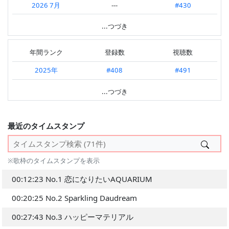
2026 7月
---
#430
2026.07 第1週
---
#469
2026 6月
---
#592
...つづき
2026.06 第4週
---
#332
2026 5月
---
#699
2026.06 第3週
---
#861
年間ランク
登録数
視聴数
2026 4月
---
#778
2026.06 第2週
---
#726
2025年
#408
#491
2026 3月
---
#552
2026.06 第1週
---
#751
2024年
#9
#376
...つづき
2026 2月
---
#545
2026.05 第5週
---
#966
---
2026 1月
#155
#503
2026.05 第4週
---
#551
最近のタイムスタンプ
2025 12月
---
#439
2026.05 第3週
---
#674
2025 11月
---
#560
2026.05 第2週
---
#647
※歌枠のタイムスタンプを表示
2025 10月
---
#680
2026.05 第1週
---
#663
00:12:23 No.1 恋になりたいAQUARIUM
2025 9月
---
#655
2026.04 第4週
---
#992
00:20:25 No.2 Sparkling Daudream
2025 8月
---
#666
---
00:27:43 No.3 ハッピーマテリアル
2025 7月
#159
#308