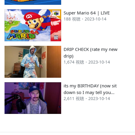
Super Mario 64 | LIVE
188 視聴・2023-10-14
DRIP CHECK (rate my new
drip)
1,674 視聴・2023-10-14
its my BIRTHDAY (now sit
down so I may tell you
2,611 視聴・2023-10-14
stories)