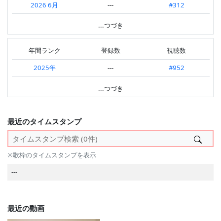
2026 6月
---
#312
2025.09 第3週
---
#6
2026 4月
---
#23
...つづき
2025.08 第5週
---
#300
2025 12月
---
#44
2025.06 第3週
---
#5
年間ランク
登録数
視聴数
2025 11月
---
#89
2025.05 第3週
---
#3
2025年
---
#952
2025 9月
---
#28
2025.04 第2週
---
#43
2022年
#538
#280
...つづき
2025 8月
---
#922
2025.03 第1週
---
#1
2021年
#170
#150
2025 5月
---
#30
2025.02 第2週
---
#358
---
最近のタイムスタンプ
2025 2月
---
#11
2024.09 第2週
---
#2
2024 9月
---
#20
2024.08 第2週
---
#727
※歌枠のタイムスタンプを表示
2024 6月
---
#925
2024.06 第4週
---
#727
---
2024 5月
---
#376
2024.06 第3週
---
#978
2023 10月
---
#366
---
最近の動画
2023 8月
---
#34