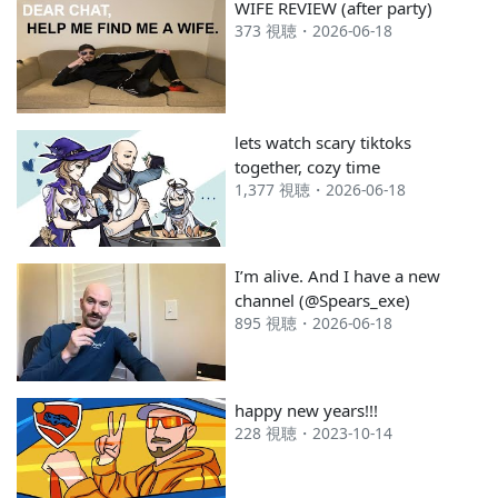
WIFE REVIEW (after party)
2023 5月
---
#132
373 視聴・2026-06-18
2022 12月
---
#41
---
lets watch scary tiktoks
together, cozy time
1,377 視聴・2026-06-18
I’m alive. And I have a new
channel (@Spears_exe)
895 視聴・2026-06-18
happy new years!!!
228 視聴・2023-10-14