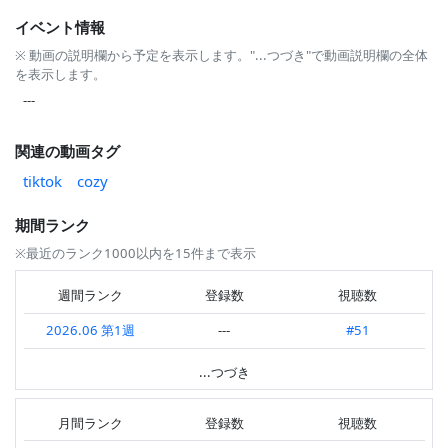
イベント情報
※ 動画の説明欄から予定を表示します。"...つづき"で動画説明欄の全体
を表示します。
---
関連の動画タグ
tiktok
cozy
期間ランク
※最近のランク1000以内を15件まで表示
週間ランク
登録数
視聴数
2026.06 第1週
---
#51
2026.05 第1週
---
#2
...つづき
2025.12 第2週
---
#4
月間ランク
登録数
視聴数
2025.11 第3週
---
#7