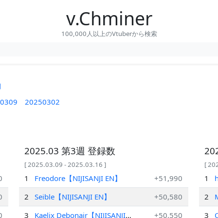
v.Chminer
100,000人以上のVtuberから検索
間
0309
20250302
2025.03 第3週 登録数
20
[ 2025.03.09 - 2025.03.16 ]
[ 20
0
1
Freodore【NIJISANJI EN】
+51,990
1
0
2
Seible【NIJISANJI EN】
+50,580
2
0
3
Kaelix Debonair【NIJISANJI
+50,550
3
O