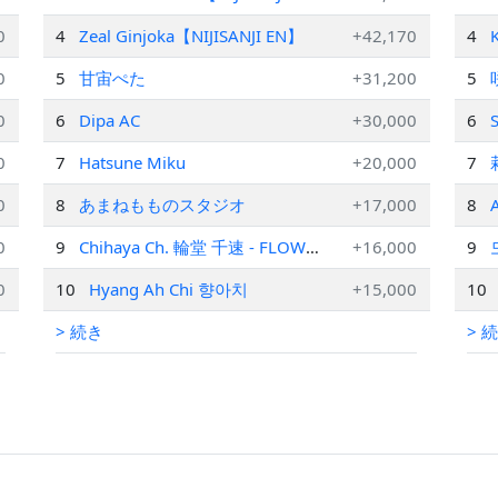
EN】
0
4
Zeal Ginjoka【NIJISANJI EN】
+42,170
4
0
5
甘宙ぺた
+31,200
5
0
6
Dipa AC
+30,000
6
S
0
7
Hatsune Miku
+20,000
7
0
8
あまねもものスタジオ
+17,000
8
A
0
9
Chihaya Ch. 輪堂 千速 - FLOW
+16,000
9
GLOW
0
10
Hyang Ah Chi 향아치
+15,000
10
> 続き
> 