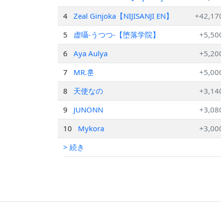
EN】
4
Zeal Ginjoka【NIJISANJI EN】
+42,17
5
虚囁‐うつつ‐【堕落学院】
+5,50
6
Aya Aulya
+5,20
7
MR.훈
+5,00
8
天使なの
+3,14
9
JUNONN
+3,08
10
Mykora
+3,00
> 続き