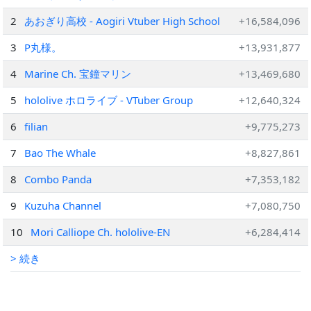
2
あおぎり高校 - Aogiri Vtuber High School
+16,584,096
3
P丸様。
+13,931,877
4
Marine Ch. 宝鐘マリン
+13,469,680
5
hololive ホロライブ - VTuber Group
+12,640,324
6
filian
+9,775,273
7
Bao The Whale
+8,827,861
8
Combo Panda
+7,353,182
9
Kuzuha Channel
+7,080,750
10
Mori Calliope Ch. hololive-EN
+6,284,414
> 続き