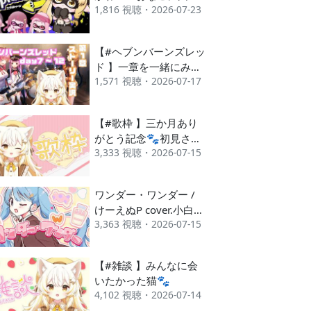
1,816 視聴・2026-07-23
れるスプラ🐾【もちこ
しなたうどん】
【#ヘブンバーンズレッ
ド 】一章を一緒にみよ
1,571 視聴・2026-07-17
う、なんつって🐾パー
ト2
【#歌枠 】三か月あり
がとう記念🐾初見さん
3,333 視聴・2026-07-15
大歓迎です
ワンダー・ワンダー /
けーえぬP cover.小白井
3,363 視聴・2026-07-15
そふと
【#雑談 】みんなに会
いたかった猫🐾
4,102 視聴・2026-07-14