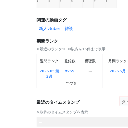
関連の動画タグ
新人vtuber
雑談
期間ランク
※最近のランク1000以内を15件まで表示
週間ランク
登録数
視聴数
月間ランク
2026.05 第
#255
---
2026 5月
2週
2026 4月
...つづき
2026.04 第
#689
---
4週
最近のタイムスタンプ
2026.04 第
#74
---
3週
※歌枠のタイムスタンプを表示
2026.04 第
#969
---
---
2週