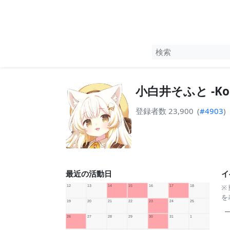
小白井そふと -Koshi
登録者数 23,900
(
#4903
)
最近の活動日
イ
※
を
--