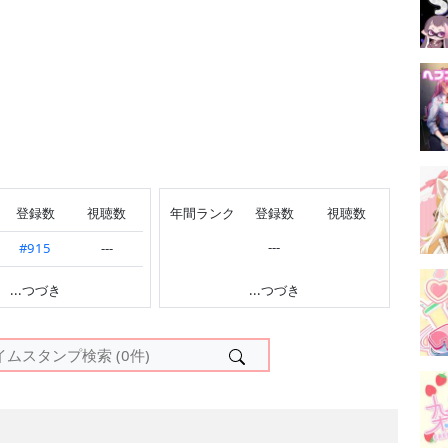
登録数
視聴数
年間ランク
登録数
視聴数
---
#915
---
#339
---
...つづき
...つづき
---