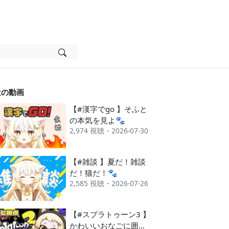
近の動画
【#漢字でgo 】そふと
の本気を見よ🐾
2,974 視聴・2026-07-30
【#雑談 】夏だ！雑談
だ！猫だ！🐾
2,585 視聴・2026-07-26
【#スプラトゥーン3 】
かわいいおなごに囲ま