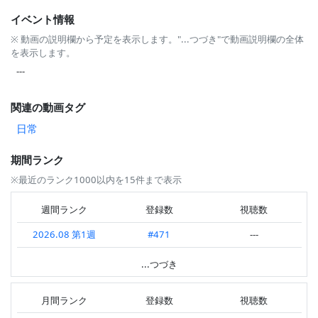
イベント情報
※ 動画の説明欄から予定を表示します。"...つづき"で動画説明欄の全体
を表示します。
---
関連の動画タグ
日常
期間ランク
※最近のランク1000以内を15件まで表示
週間ランク
登録数
視聴数
2026.08 第1週
#471
---
2026.07 第1週
#406
---
...つづき
2026.03 第3週
#289
---
月間ランク
登録数
視聴数
2026.01 第2週
#625
---