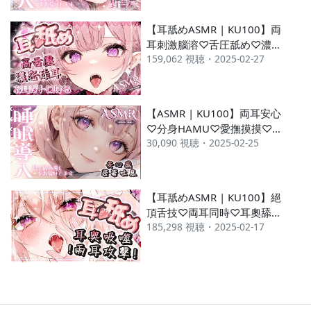
耳塞ぎ 耳マッサージ 耳はむ
| 黑3DIO 【桃野薔薇
【耳舐めASMR | KU100】両
VTUBER】
耳刺激腦溶♡舌圧舐め♡濃厚
159,062 視聴・2025-02-27
吐息♡吸耳榨取♡睡眠用♡高
音圧♡DeeP EarEating
EarLicking|耳はむ 귀핥기|
黑3DIO 【桃野薔薇
【ASMR | KU100】両耳安心
VTUBER】
♡分身HAMU♡愛撫摸摸♡密
30,090 視聴・2025-02-25
著吐息KISS♡睡眠導入♡多種
按摩♡Breathing Massage♡
耳塞ぎ 耳マッサージ 耳はむ|
黑3DIO【桃野薔薇VTUBER】
【耳舐めASMR | KU100】絕
頂舌技♡両耳同時♡耳奧舔耳
185,298 視聴・2025-02-17
♡口腔音♡高音圧舐め
♡DeeP EarEating
EarLicking|耳はむ 귀핥기|
黑3DIO 【桃野薔薇
VTUBER】