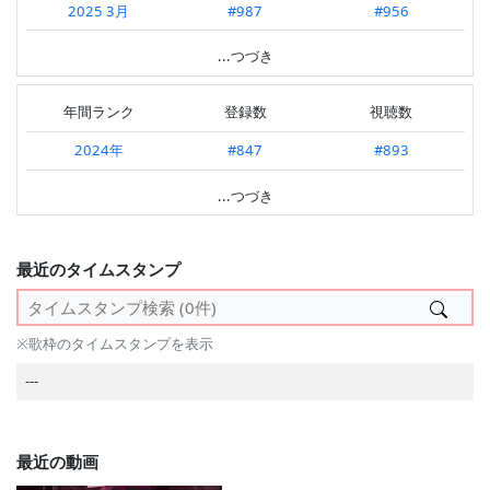
2025 3月
#987
#956
2025.11 第2週
#459
---
2025 2月
#907
#993
...つづき
2025.09 第1週
#566
---
2025 1月
---
#969
2025.06 第5週
#443
---
年間ランク
登録数
視聴数
2024 9月
#952
---
2025.04 第3週
#439
---
2024年
#847
#893
2024 8月
#761
#778
2025.03 第4週
#553
#979
2023年
#476
#728
...つづき
2024 7月
#763
#816
2025.03 第3週
---
#794
2022年
#581
---
2024 6月
#832
#814
2025.03 第2週
#384
#753
---
最近のタイムスタンプ
2024 5月
#994
#856
2025.03 第1週
---
#928
2024 4月
#703
#848
2025.02 第4週
#579
#794
※歌枠のタイムスタンプを表示
2024 3月
#564
#747
2025.02 第2週
#468
#747
---
2024 2月
#807
#783
2025.02 第1週
#534
#817
2024 1月
#555
#631
---
最近の動画
2023 12月
#675
#691