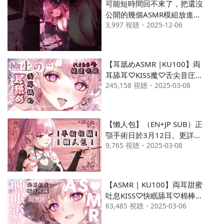
可能短時間回不來了，把還沒
2023 11月
#515
#664
公開的幾個ASMR模組放進手
3,997 視聴・2025-12-06
機給大家簡單看一下🎀詳細原
2023 10月
#498
#773
因/我的想法，可看細字/觀察
---
IG看中之人日常。
【耳舐めASMR |KU100】両
耳舔耳♡KISS魔♡舌尖音圧催
245,158 視聴・2025-03-08
眠♡吐息♡緩速睡眠用
♡GentleDeep EarEating
EarLicking|耳はむ 귀핥기|黑
3DIO【桃野薔薇VTUBER】
【懶人包】（EN+JP SUB）正
顎手術日於3月12日。更詳細
9,765 視聴・2025-03-08
請觀看直播留檔（在下方說明
欄
【ASMR | KU100】両耳甜蜜
吐息KISS♡快眠舔耳♡棉棒♡
63,485 視聴・2025-03-06
包覆按摩♡Ear
Cleaning&massage♡耳舐め