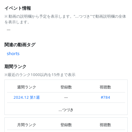
イベント情報
※ 動画の説明欄から予定を表示します。"...つづき"で動画説明欄の全体
を表示します。
---
関連の動画タグ
shorts
期間ランク
※最近のランク1000以内を15件まで表示
週間ランク
登録数
視聴数
2024.12 第1週
---
#784
2024.10 第4週
#431
#4
...つづき
2024.09 第4週
#605
---
月間ランク
登録数
視聴数
2024.09 第3週
#359
---