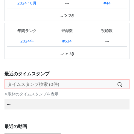
2024 10月
---
#44
2024.09 第2週
#976
---
2024 9月
#802
---
...つづき
2024.09 第1週
#422
#478
2024 8月
#566
#747
2024.08 第4週
#223
#543
年間ランク
登録数
視聴数
2024 6月
#488
---
2024.08 第3週
#562
#892
2024年
#634
---
2024 5月
#312
---
2024.07 第1週
#856
---
2022年
#548
#444
...つづき
2024 4月
#132
#653
2024.06 第5週
#729
---
---
2024 3月
#536
---
2024.06 第4週
#313
---
最近のタイムスタンプ
2024 2月
#675
---
2024.06 第3週
#440
---
2024 1月
#715
---
2024.06 第2週
#368
---
※歌枠のタイムスタンプを表示
2023 7月
#730
---
2024.06 第1週
#711
---
---
2023 6月
#976
---
2024.05 第4週
#332
---
2022 9月
#338
#402
---
最近の動画
2022 8月
#63
#51