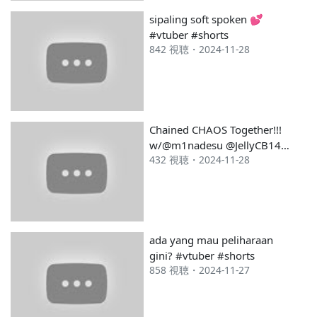
sipaling soft spoken 💕
#vtuber #shorts
842 視聴・2024-11-28
Chained CHAOS Together!!!
w/@m1nadesu @JellyCB14
432 視聴・2024-11-28
@sarahsherlya
ada yang mau peliharaan
gini? #vtuber #shorts
858 視聴・2024-11-27