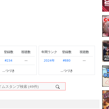
登録数
視聴数
年間ランク
登録数
視聴数
#234
---
2024年
#880
---
---
#347
---
...つづき
...つづき
#408
---
#904
---
#873
---
---