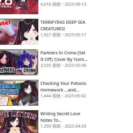
4,016 視聴・2025-09-13
TERRIFYING DEEP SEA
CREATURES!
1,927 視聴・2025-05-17
Partners In Crime (Set
It Off) Cover By Yumi
3,535 視聴・2025-05-08
The Witch & Dr.Nova(e)
Checking Your Potions
Homework ...and
1,444 視聴・2025-05-02
Watching My Debut
Writing Secret Love
Notes To
1,359 視聴・2025-04-29
You【HANDCAM】