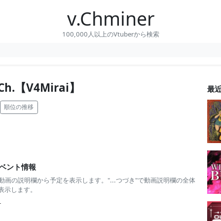
v.Chminer
100,000人以上のVtuberから検索
 Ch.【V4Mirai】
最
順位の推移
ベント情報
 動画の説明欄から予定を表示します。"...つづき"で動画説明欄の全体
表示します。
-