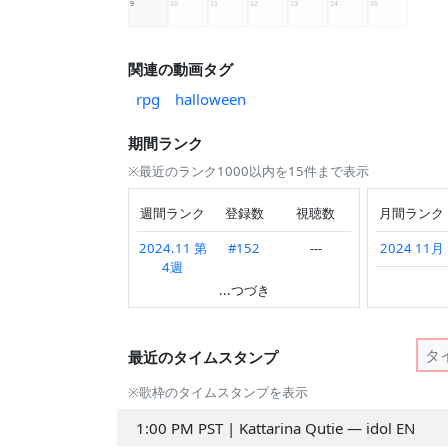
関連の動画タグ
rpg
halloween
期間ランク
※最近のランク1000以内を15件まで表示
週間ランク
登録数
視聴数
月間ランク
2024.11 第
#152
---
2024 11月
4週
2024 9月
...つづき
2024.11 第
#89
---
2024 8月
3週
2024 7月
最近のタイムスタンプ
2024.11 第
#644
---
2週
2024 5月
※歌枠のタイムスタンプを表示
2024.09 第
#955
---
1:00 PM PST | Kattarina Qutie — idol EN
5週