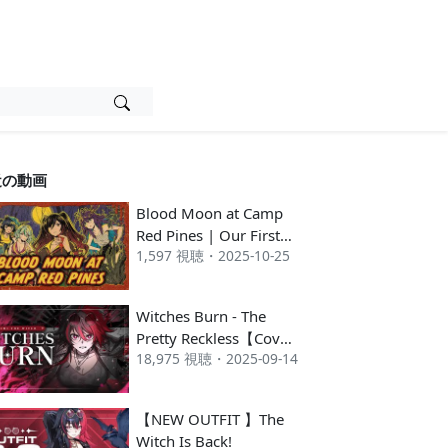
近の動画
Blood Moon at Camp
Red Pines | Our First
1,597 視聴・2025-10-25
TTRPG! w/ Lunalia
Witches Burn - The
Pretty Reckless【Cover
18,975 視聴・2025-09-14
by Yumi The Witch】
【NEW OUTFIT 】The
Witch Is Back!