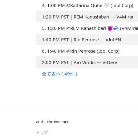
ㅤ4. 1:00 PM @Kattarina Qutie 🤍 (Idol Corp)
2024.09 第
#71
---
4週
1:20 PM PST | REM Kanashibari — V4Mirai
2024.08 第
#751
---
2週
ㅤ5. 1:20 PM @REM Kanashibari 😈💤 (V4Mirai
2024.08 第
#53
---
1:40 PM PST | Rin Penrose — idol EN
1週
ㅤ6. 1:40 PM @Rin Penrose (Idol Corp)
2024.05 第
#630
---
3週
2:00 PM PST | Airi Viridis — V-Dere
2024.05 第
#369
---
全て表示 ( 49件 )
1週
2024.04 第
#909
---
3週
2024.04 第
#826
---
2週
---
auth. chminer.net
トップ