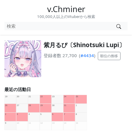
v.Chminer
100,000人以上のVtuberから検索
紫月るぴ〔Shinotsuki Lupi〕
登録者数 27,700
(
#4434
)
順位の推移
最近の活動日