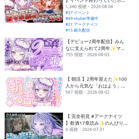
1,340 視聴・2026-08-06
コツDr、ハルカを引きます…
#37 イベント
😇【 #紫月るぴ / #vtuber 】
#49 vtuber準備中
#21 アークナイツ
#15 耐久配信
【デビュー2周年配信】みん
なに支えられて2周年✨マシ
755 視聴・2026-08-03
ュマロで思い出振り返りたい
💗【#紫月るぴ #vtuber 】
【 朝活 】2周年迎えた✨100
人から元気な「おはよう」も
567 視聴・2026-08-02
らいたい💗【#紫月るぴ / #
新人vtuber 】
【 完全初見 #アークナイツ
】飲酒17章読み✨のんびり
0 視聴・2026-07-31
読んでいこう～🌟【 #紫月る
ぴ / #vtuber 】