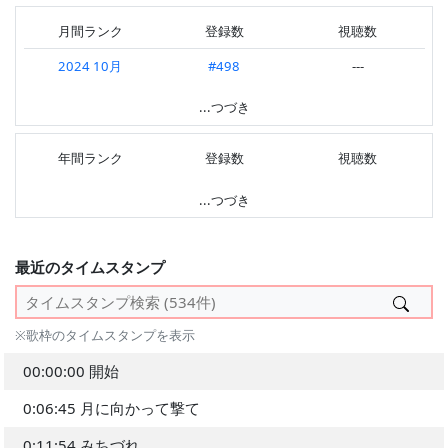
2025.04 第4週
#850
---
月間ランク
登録数
視聴数
2025.04 第3週
#926
---
2024 10月
#498
---
2025.03 第2週
#944
---
---
...つづき
2024.10 第4週
#966
---
2024.10 第3週
#638
---
年間ランク
登録数
視聴数
2024.10 第2週
#240
---
---
...つづき
2024.10 第1週
#653
---
2024.08 第1週
#692
---
最近のタイムスタンプ
2023.05 第3週
#522
---
2022.12 第1週
#439
---
※歌枠のタイムスタンプを表示
2021.03 第3週
#546
---
00:00:00 開始
---
0:06:45 月に向かって撃て
0:11:54 みちづれ