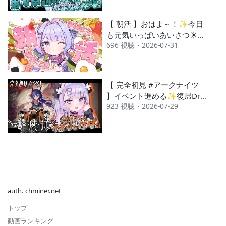
【 朝活 】おはよ～！✨今日
も元気いっぱいあいさつ☀️
696 視聴・2026-07-31
【#紫月るぴ / #新人vtuber
】
【 完全初見 #アークナイツ
】イベント進める✨復帰Dr
923 視聴・2026-07-29
にお力を…！🥹【 #紫月るぴ
/ #vtuber 】
auth. chminer.net
トップ
動画ランキング