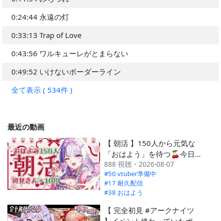
0:24:44 永遠の灯
0:33:13 Trap of Love
0:43:56 ワルキューレがとまらない
0:49:52 いけないボーダーライン
全て表示 ( 534件 )
最近の動画
【 朝活 】150人から元気な
「おはよう」を待つ🍒今日も
888 視聴・2026-08-07
がんばろ～！💗【#紫月るぴ
#50 vtuber準備中
/ #新人vtuber 】
#17 耐久配信
#38 おはよう
【 完全初見 #アークナイツ
】イベント終わっていたポン