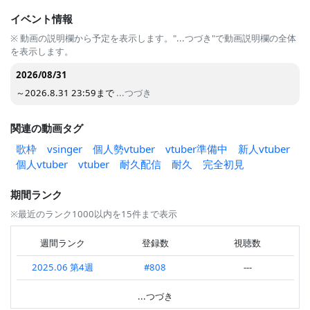
イベント情報
※ 動画の説明欄から予定を表示します。"...つづき"で動画説明欄の全体
を表示します。
2026/08/31
～2026.8.31 23:59まで
...つづき
関連の動画タグ
歌枠
vsinger
個人勢vtuber
vtuber準備中
新人vtuber
個人vtuber
vtuber
耐久配信
耐久
完全初見
期間ランク
※最近のランク1000以内を15件まで表示
週間ランク
登録数
視聴数
2025.06 第4週
#808
---
2025.06 第2週
#802
---
...つづき