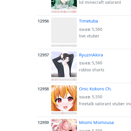
lol minecraft valorant
12956
Timetuba
5,560
登録者数
live vtuber
12957
RyuzinAkira
5,560
登録者数
roblox shorts
12958
Onic Kokoro Ch.
5,550
登録者数
freetalk valorant vtuber
12959
Miomi Momousa
5,550
登録者数