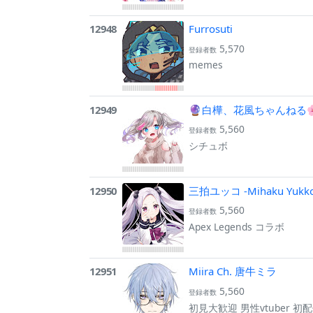
12948
Furrosuti
5,570
登録者数
memes
12949
🔮白樺、花風ちゃんねる
5,560
登録者数
シチュボ
12950
三拍ユッコ -Mihaku Yuk
5,560
登録者数
Apex Legends コラボ
12951
Miira Ch. 唐牛ミラ
5,560
登録者数
初見大歓迎 男性vtuber 初配信