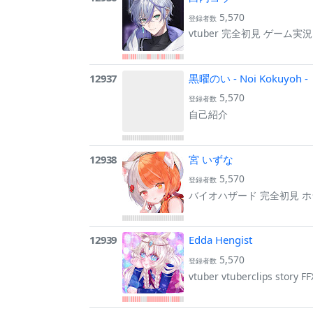
5,570
登録者数
vtuber 完全初見 ゲーム実
12937
黒曜のい - Noi Kokuyoh -
5,570
登録者数
自己紹介
12938
宮 いずな
5,570
登録者数
バイオハザード 完全初見 ホラー 
12939
Edda Hengist
5,570
登録者数
vtuber vtuberclips story 