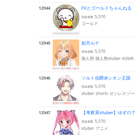
12944
FXとゴールドちゃんねる
5,570
登録者数
ゴールド
12945
如月ルナ
5,570
登録者数
個人勢 個人勢vtuber AS
12946
ソルト伯爵@シオン王国
5,570
登録者数
vtuber shorts ゼン
12947
【考察系Vtuber】ゆずの
5,570
登録者数
vtuber アニメ