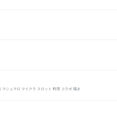
信 雑談 マシュマロ マイクラ スロット 料理 コラボ 囁き