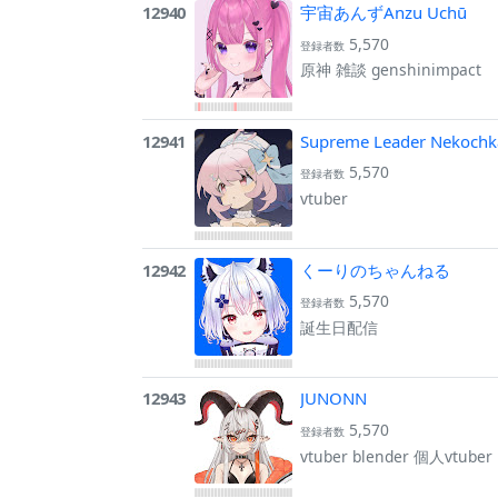
12940
宇宙あんずAnzu Uchū
5,570
登録者数
原神 雑談 genshinimpact
12941
Supreme Leader Nekochk
5,570
登録者数
vtuber
12942
くーりのちゃんねる
5,570
登録者数
誕生日配信
12943
JUNONN
5,570
登録者数
vtuber blender 個人vtuber