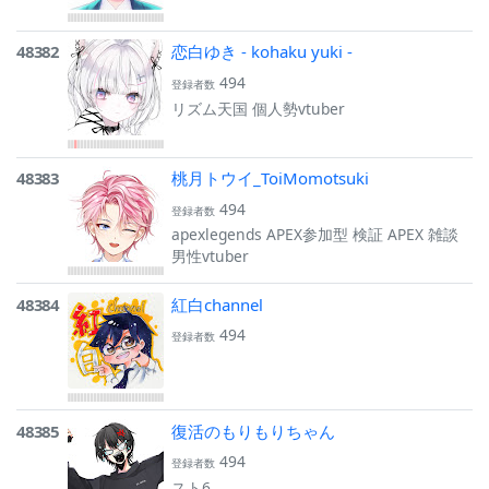
48382
恋白ゆき - kohaku yuki -
494
登録者数
リズム天国 個人勢vtuber
48383
桃月トウイ_ToiMomotsuki
494
登録者数
apexlegends APEX参加型 検証 APEX 雑談
男性vtuber
48384
紅白channel
494
登録者数
48385
復活のもりもりちゃん
494
登録者数
スト6