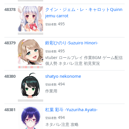
ラストメイキング
48378
クイン・ジェム・レ・キャロットQuinn
jemu carrot
495
登録者数
48379
鈴彩ひのり-Suzuiro Hinori-
495
登録者数
vtuber ロールプレイ 作業BGM ゲーム配信
個人勢 ネタバレ注意 初見実況
48380
shatyo nekonome
494
登録者数
作業用
48381
杠葉 彩斗 -Yuzuriha Ayato-
494
登録者数
ネタバレ注意 攻略