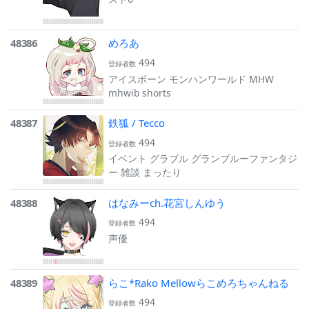
48386
めろあ
494
登録者数
アイスボーン モンハンワールド MHW
mhwib shorts
48387
鉄狐 / Tecco
494
登録者数
イベント グラブル グランブルーファンタジ
ー 雑談 まったり
48388
はなみーch.花宮しんゆう
494
登録者数
声優
48389
らこ*Rako Mellowらこめろちゃんねる
494
登録者数