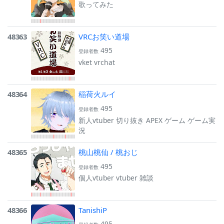
歌ってみた
48363
VRCお笑い道場
495
登録者数
vket vrchat
48364
稲荷火ルイ
495
登録者数
新人vtuber 切り抜き APEX ゲーム ゲーム実
況
48365
桃山桃仙 / 桃おじ
495
登録者数
個人vtuber vtuber 雑談
48366
TanishiP
495