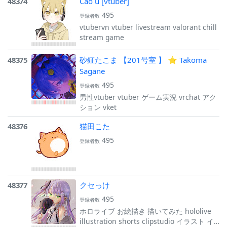
48374
Cáo ú [vtuber]
495
登録者数
vtubervn vtuber livestream valorant chill
stream game
48375
砂鉦たこま 【201号室 】 ⭐ Takoma
Sagane
495
登録者数
男性vtuber vtuber ゲーム実況 vrchat アク
ション vket
48376
猫田こた
495
登録者数
48377
クセっけ
495
登録者数
ホロライブ お絵描き 描いてみた hololive
illustration shorts clipstudio イラスト イ