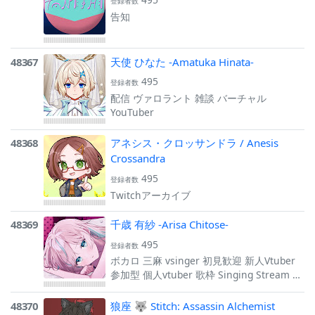
登録者数
告知
48367
天使 ひなた -Amatuka Hinata-
495
登録者数
配信 ヴァロラント 雑談 バーチャル
YouTuber
48368
アネシス・クロッサンドラ / Anesis
Crossandra
495
登録者数
Twitchアーカイブ
48369
千歳 有紗 -Arisa Chitose-
495
登録者数
ボカロ 三麻 vsinger 初見歓迎 新人Vtuber
参加型 個人vtuber 歌枠 Singing Stream 雀
魂
48370
狼座 🐺 Stitch: Assassin Alchemist