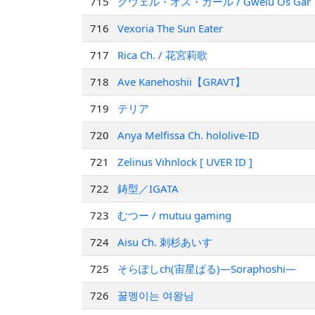
715
グウェル・オス・ガール / Gwelu Os G
716
Vexoria The Sun Eater
717
Rica Ch. / 花宮莉歌
718
Ave Kanehoshii【GRAVT】
719
テリア
720
Anya Melfissa Ch. hololive-ID
721
Zelinus Vihnlock [ UVER ID ]
722
鋳型／IGATA
723
むつー / mutuu gaming
724
Aisu Ch. 刺杉あいす
725
そらぽしch(宙星ぱる)―Soraphoshi―
726
꿀멩이는 여왕님