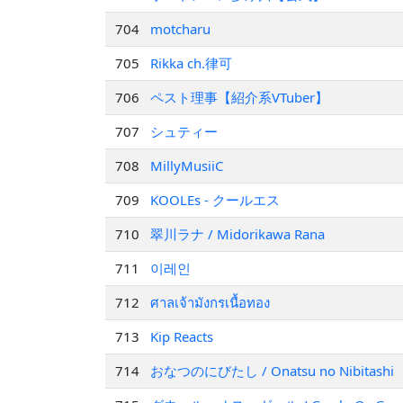
704
motcharu
705
Rikka ch.律可
706
ペスト理事【紹介系VTuber】
707
シュティー
708
MillyMusiiC
709
KOOLEs - クールエス
710
翠川ラナ / Midorikawa Rana
711
이레인
712
ศาลเจ้ามังกรเนื้อทอง
713
Kip Reacts
714
おなつのにびたし / Onatsu no Nibitashi