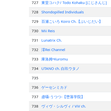
727
東堂コハク/ Todo Kohaku [にじさんじ]
728
Shondopilled Individuals
729
百瀬こいろ Koiro Ch.【ぶいじだい】
730
Mii Reis
731
Lunatrix Ch.
732
澪Rei Channel
733
庫洛姆•Kuromu
734
UTANO ch. 白玖ウタノ
735
736
ゲーセンミカド
737
虚囁‐うつつ‐【堕落学院】
738
ヴィヴ・シルヴィ / ViV ch.