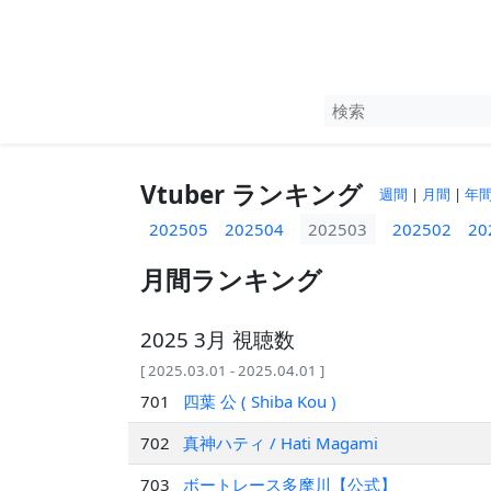
Vtuber ランキング
週間
|
月間
|
年
202505
202504
202503
202502
20
月間ランキング
2025 3月 視聴数
[ 2025.03.01 - 2025.04.01 ]
701
四葉 公 ( Shiba Kou )
702
真神ハティ / Hati Magami
703
ボートレース多摩川【公式】