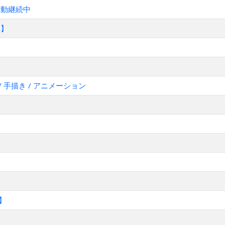
活動継続中
じ】
ボカロ / 手描き / アニメーション
じ】