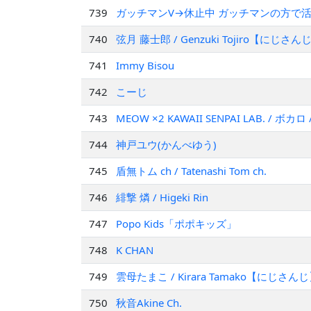
739
ガッチマンV→休止中 ガッチマンの方で
740
弦月 藤士郎 / Genzuki Tojiro【にじさん
741
Immy Bisou
742
こーじ
743
MEOW ×2 KAWAII SENPAI LAB. / 
744
神戸ユウ(かんべゆう)
745
盾無トム ch / Tatenashi Tom ch.
746
緋撃 燐 / Higeki Rin
747
Popo Kids「ポポキッズ」
748
K CHAN
749
雲母たまこ / Kirara Tamako【にじさん
750
秋音Akine Ch.