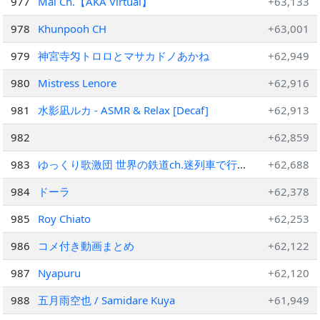
977
Mai Ch.【AKA Virtual】
+63,133
978
Khunpooh CH
+63,001
979
神宮寺匁トロロとマサカドノあかね
+62,949
980
Mistress Lenore
+62,916
981
水影凪ルカ - ASMR & Relax [Decaf]
+62,913
982
+62,859
983
ゆっくり歌激団 世界の鉄道ch.迷列車で行こ
+62,688
う海外編
984
ドーラ
+62,378
985
Roy Chiato
+62,253
986
コメ付き動画まとめ
+62,122
987
Nyapuru
+62,120
988
五月雨空也 / Samidare Kuya
+61,949