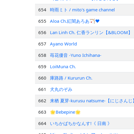
654
時雨ミト / mito's game channel
655
Aloa Ch.紅闇あろあ🏹♥️
656
Lan Linh Ch. 仁香ランリン【&BLOOM】
657
Ayano World
658
苺花優音 -Yuno Ichihana-
659
LoiMuna Ch.
660
庫路路 / Kururun Ch.
661
犬丸のぞみ
662
来栖 夏芽-kurusu natsume-【にじさんじ
663
🌟Bebepine🌟
664
いちかばちかなんす!《 日南 》