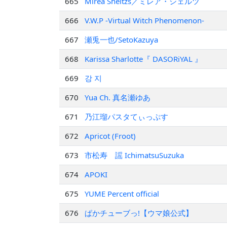
665
Mirea Sheltzs／ミレア・シェルツ
666
V.W.P -Virtual Witch Phenomenon-
667
瀬兎一也/SetoKazuya
668
Karissa Sharlotte『 DASORiYAL 』
669
강 지
670
Yua Ch. 真名瀬ゆあ
671
乃江瑠パスタてぃっぷす
672
Apricot (Froot)
673
市松寿ゞ謡 IchimatsuSuzuka
674
APOKI
675
YUME Percent official
676
ぱかチューブっ!【ウマ娘公式】