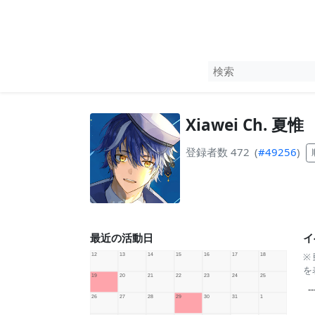
Xiawei Ch. 夏惟
登録者数 472
(
#49256
)
最近の活動日
イ
※
を
--