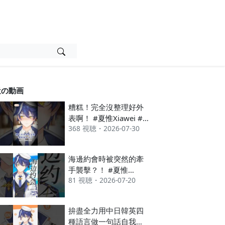
近の動画
糟糕！完全沒整理好外
表啊！ #夏惟Xiawei #
368 視聴・2026-07-30
虛擬youtuber #約會
海邊約會時被突然的牽
手襲擊？！ #夏惟
81 視聴・2026-07-20
Xiawei #新人vtuber
#vtuber
拚盡全力用中日韓英四
種語言做一句話自我介