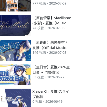
777 視聴・2026-07-09
紹 #夏惟Xiawei #新人
vtuber #vtuber
【原創管樂】Sfavillante
(多彩) / 夏惟【Music
74 視聴・2026-07-08
Video】
【原創曲】未来星空 /
夏惟【Official Music
146 視聴・2026-07-03
Video】
【生日會】夏惟2026生
日會 ✦ 同樂實況
53 視聴・2026-06-22
Xiawei Ch. 夏惟 のライ
ブ配信
0 視聴・2026-06-19