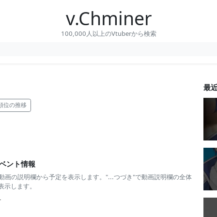
v.Chminer
100,000人以上のVtuberから検索
最
順位の推移
ベント情報
 動画の説明欄から予定を表示します。"...つづき"で動画説明欄の全体
表示します。
-