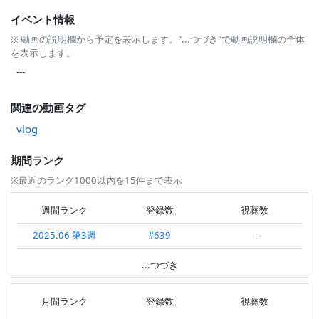
イベント情報
※ 動画の説明欄から予定を表示します。"...つづき"で動画説明欄の全体
を表示します。
---
関連の動画タグ
vlog
期間ランク
※最近のランク1000以内を15件まで表示
週間ランク
登録数
視聴数
2025.06 第3週
#639
---
2025.05 第2週
#754
---
...つづき
---
月間ランク
登録数
視聴数