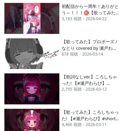
初配信から一周年！ありがと
う～！！！㊗【歌ってみた】
3,183 視聴・2026-04-22
🎀愛言葉V【#瀬戸わらび】
#shorts #vtuber #coversong
【歌ってみた】プロポーズ /
なとり covered by 瀬戸わら
678 視聴・2026-03-14
び
【歌詞なしver.】ころしちゃ
った! 【#瀬戸わらび】
2,795 視聴・2026-03-12
#shorts #vtuber #coversong
【歌ってみた】ころしちゃっ
た! 【#瀬戸わらび】#shorts
4,466 視聴・2026-03-11
#vtuber #coversong