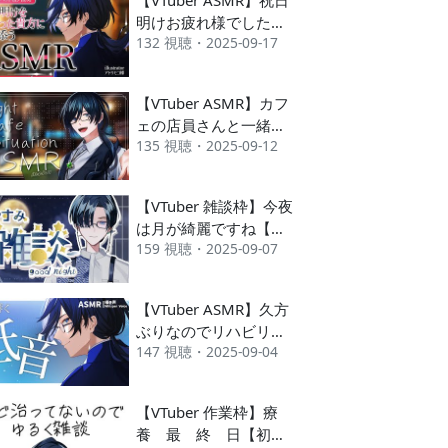
明けお疲れ様でした！
132 視聴・2025-09-17
【初見歓迎 #vtuber】
【VTuber ASMR】カフ
ェの店員さんと一緒に
135 視聴・2025-09-12
【初見歓迎 #vtuber】
【VTuber 雑談枠】今夜
は月が綺麗ですね【初
159 視聴・2025-09-07
見歓迎 #vtuber】
【VTuber ASMR】久方
ぶりなのでリハビリし
147 視聴・2025-09-04
つつ癒やします【初見
歓迎 #vtuber】
【VTuber 作業枠】療
養 最 終 日【初見