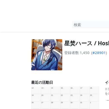
星焚ハース / Hoshi
登録者数 1,450
(
#28901
)
最近の活動日
イ
※
を
--