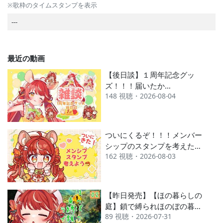
※歌枠のタイムスタンプを表示
---
最近の動画
【後日談】１周年記念グッ
ズ！！！届いたか
148 視聴・2026-08-04
な！？！？！？お話きかせて
ほしいな🥰🥰【雑談配信 /
ゆうらぎ ゆう】
ついにくるぞ！！！メンバー
シップのスタンプを考えた
162 視聴・2026-08-03
い！！【雑談配信 / ゆうらぎ
ゆう】
【昨日発売】【ほの暮らしの
庭】鎖で縛られほのぼの暮ら
89 視聴・2026-07-31
し～束縛する鎖～【ゆうらぎ