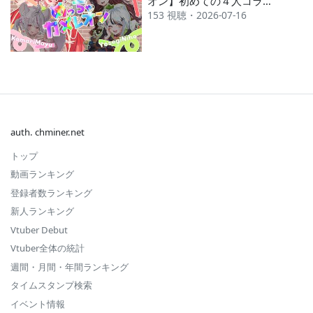
オン】初めての４人コラ
153 視聴・2026-07-16
ボ！！！かくれる！！！そし
て時々みつける！！！！無双
画伯いざ参る！！【ゆうらぎ
ゆう＆紅茶 むに＆子鞠 まゆ
＆寄木 にほ】【初見】
auth. chminer.net
トップ
動画ランキング
登録者数ランキング
新人ランキング
Vtuber Debut
Vtuber全体の統計
週間・月間・年間ランキング
タイムスタンプ検索
イベント情報