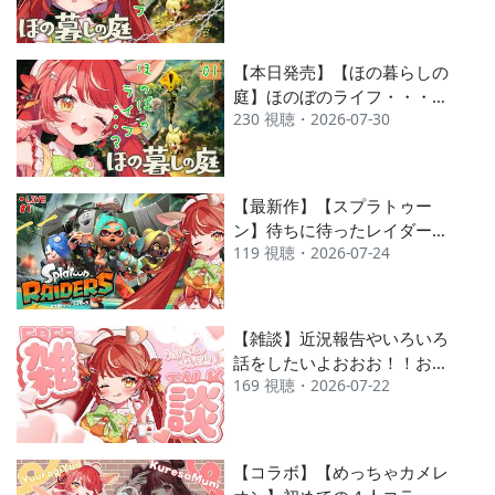
ゆう】
【本日発売】【ほの暮らしの
庭】ほのぼのライフ・・・？
230 視聴・2026-07-30
はじめます！！！【ゆうらぎ
ゆう】
【最新作】【スプラトゥー
ン】待ちに待ったレイダー
119 視聴・2026-07-24
ス！！！！塗りたくってお宝
大富豪へ！！！【スプラトゥ
ーンレイダース / ゆうらぎ ゆ
う】
【雑談】近況報告やいろいろ
話をしたいよおおお！！お姉
169 視聴・2026-07-22
ちゃんが爆笑してくれた話も
しますかな【雑談配信 / ゆう
らぎ ゆう】
【コラボ】【めっちゃカメレ