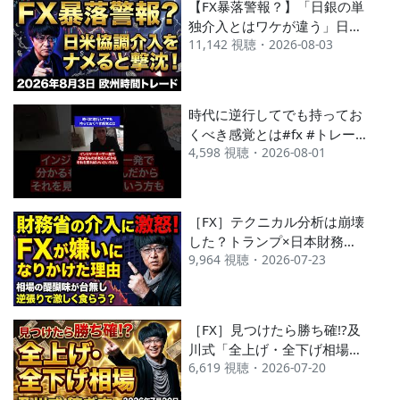
【FX暴落警報？】「日銀の単
2022 6月
---
#595
独介入とはワケが違う」日米
11,142 視聴・2026-08-03
協調介入をナメている投資家
2022 5月
---
#564
が撃沈する理由 2026年8月3
---
日※欧州時間トレード
時代に逆行してでも持ってお
くべき感覚とは#fx #トレー
4,598 視聴・2026-08-01
ド #職人 #成功 #名言 #名言
集 #shorts
［FX］テクニカル分析は崩壊
した？トランプ×日本財務省
9,964 視聴・2026-07-23
が演出する「超歪み相場」の
恐怖 2026年7月23日※欧州
時間トレード
［FX］見つけたら勝ち確!?及
川式「全上げ・全下げ相場」
6,619 視聴・2026-07-20
の見つけ方&稼ぎ方 2026年7
月20日※欧州時間トレード