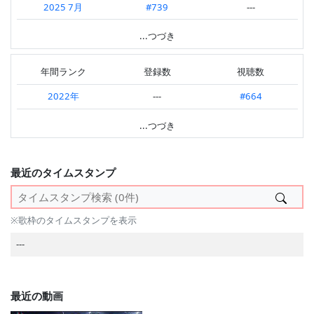
2025 7月
#739
---
2025.11 第3週
---
#865
2024 10月
#738
#933
...つづき
2025.11 第1週
#642
#783
2023 9月
---
#907
2025.08 第1週
#642
---
年間ランク
登録数
視聴数
2023 7月
---
#989
2025.07 第4週
#288
#908
2022年
---
#664
2023 5月
---
#917
2025.06 第2週
#336
---
2021年
---
#440
...つづき
2023 2月
---
#781
2025.05 第4週
#714
---
---
2023 1月
---
#866
2025.05 第3週
#726
---
最近のタイムスタンプ
2022 12月
---
#842
2025.01 第2週
#764
#823
2022 11月
---
#765
2025.01 第1週
#863
---
※歌枠のタイムスタンプを表示
2022 10月
---
#680
2024.12 第3週
---
#869
---
2022 9月
---
#686
2024.11 第4週
---
#898
2022 8月
---
#681
---
最近の動画
2022 7月
---
#664