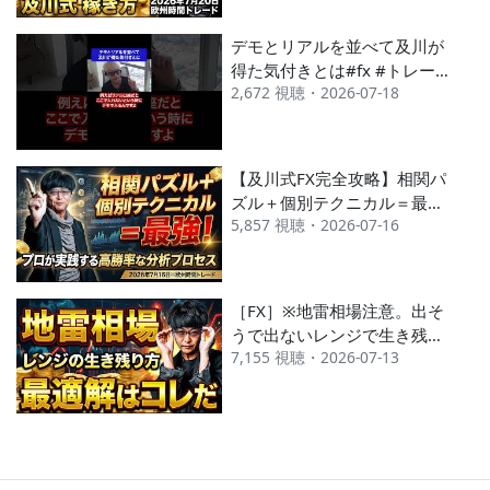
デモとリアルを並べて及川が
得た気付きとは#fx #トレー
2,672 視聴・2026-07-18
ド # 相場 #デモ #成功 #名言
#名言集 #shorts
【及川式FX完全攻略】相関パ
ズル＋個別テクニカル＝最
5,857 視聴・2026-07-16
強！プロが実践する高勝率な
分析プロセス 2026年7月16
日※欧州時間トレード
［FX］※地雷相場注意。出そ
うで出ないレンジで生き残る
7,155 視聴・2026-07-13
ための「エントリー最適解」
2026年7月13日※欧州時間ト
レード